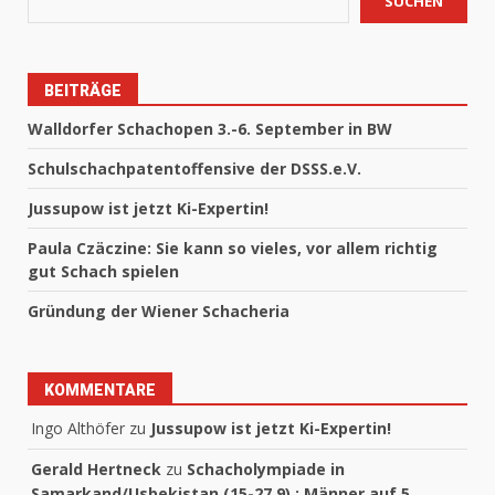
SUCHEN
BEITRÄGE
Walldorfer Schachopen 3.-6. September in BW
Schulschachpatentoffensive der DSSS.e.V.
Jussupow ist jetzt Ki-Expertin!
Paula Czäczine: Sie kann so vieles, vor allem richtig
gut Schach spielen
Gründung der Wiener Schacheria
KOMMENTARE
Ingo Althöfer
zu
Jussupow ist jetzt Ki-Expertin!
Gerald Hertneck
zu
Schacholympiade in
Samarkand/Usbekistan (15-27.9) : Männer auf 5