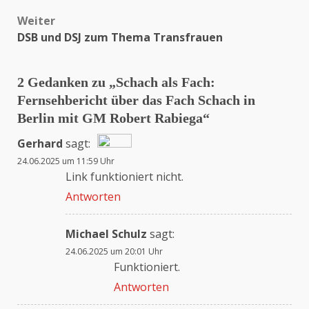
Weiter
DSB und DSJ zum Thema Transfrauen
2 Gedanken zu „
Schach als Fach:
Fernsehbericht über das Fach Schach in
Berlin mit GM Robert Rabiega
“
Gerhard
sagt:
24.06.2025 um 11:59 Uhr
Das „Echte-Person“-Abzeichen!
Link funktioniert nicht.
Antworten
Anti-Spam von CleanTalk
Michael Schulz
sagt:
24.06.2025 um 20:01 Uhr
Funktioniert.
Antworten