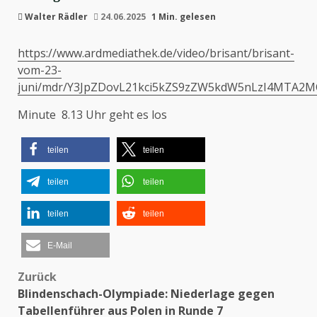
Walter Rädler
24.06.2025
1 Min. gelesen
https://www.ardmediathek.de/video/brisant/brisant-
vom-23-
juni/mdr/Y3JpZDovL21kci5kZS9zZW5kdW5nLzI4MTA
Minute 8.13 Uhr geht es los
teilen
teilen
teilen
teilen
teilen
teilen
E-Mail
Zurück
Beitragsnavigation
Blindenschach-Olympiade: Niederlage gegen
Tabellenführer aus Polen in Runde 7