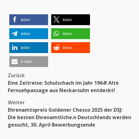
teilen
teilen
teilen
teilen
teilen
teilen
E-Mail
Zurück
Beitragsnavigation
Eine Zeitreise: Schulschach im Jahr 1964! Alte
Fernsehpassage aus Neckarsulm entdeckt!
Weiter
Ehrenamtspreis Goldener Chesso 2025 der DSJ:
Die besten Ehrenamtliche.n Deutschlands werden
gesucht, 30. April Bewerbungsende