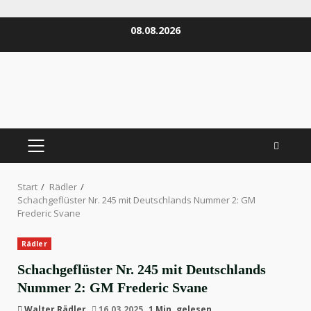
Zum
08.08.2026
Inhalt
springen
PRIMÄRES
MENÜ
Start
Rädler
Schachgeflüster Nr. 245 mit Deutschlands Nummer 2: GM
Frederic Svane
Rädler
Schachgeflüster Nr. 245 mit Deutschlands
Nummer 2: GM Frederic Svane
Walter Rädler
16.03.2025
1 Min. gelesen