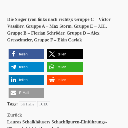
Die Sieger (von links nach rechts): Gruppe C – Victor
Vassiliev, Gruppe A – Max Storm, Gruppe E – J.H.,
Gruppe B – Florian Schröder, Gruppe D – Alex
Gresselmeier, Gruppe F – Ekin Caylak
teilen
teilen
teilen
teilen
teilen
teilen
E-Mail
Tags:
SK Halle
TCEC
Beitragsnavigation
Zurück
Lauras Schalkhäusers Schachfiguren-Einführungs-