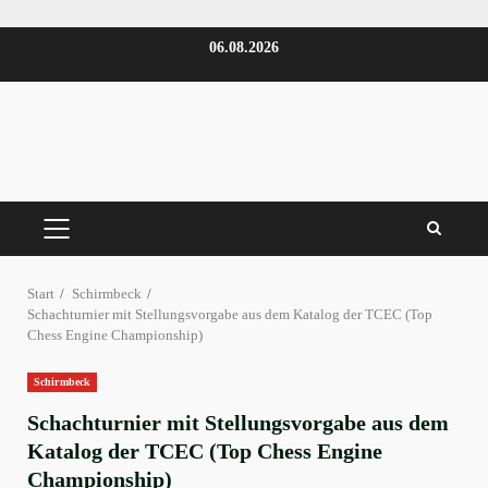
Zum
06.08.2026
Inhalt
springen
PRIMÄRES
MENÜ
Start
Schirmbeck
Schachturnier mit Stellungsvorgabe aus dem Katalog der TCEC (Top
Chess Engine Championship)
Schirmbeck
Schachturnier mit Stellungsvorgabe aus dem
Katalog der TCEC (Top Chess Engine
Championship)