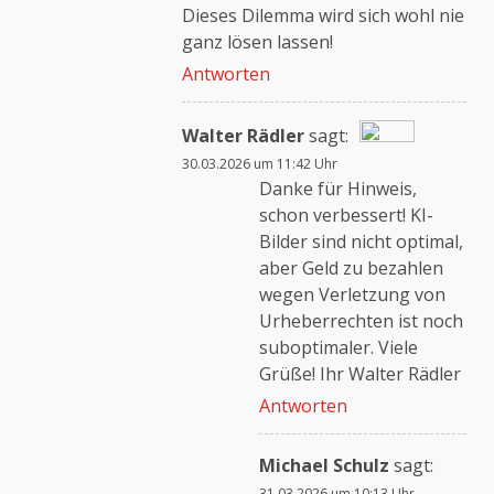
Dieses Dilemma wird sich wohl nie
ganz lösen lassen!
Antworten
Walter Rädler
sagt:
30.03.2026 um 11:42 Uhr
Das „Echte-Person“-
Danke für Hinweis,
Abzeichen!
schon verbessert! KI-
Bilder sind nicht optimal,
aber Geld zu bezahlen
Anti-Spam von CleanTalk
wegen Verletzung von
Urheberrechten ist noch
suboptimaler. Viele
Grüße! Ihr Walter Rädler
Antworten
Michael Schulz
sagt:
31.03.2026 um 10:13 Uhr