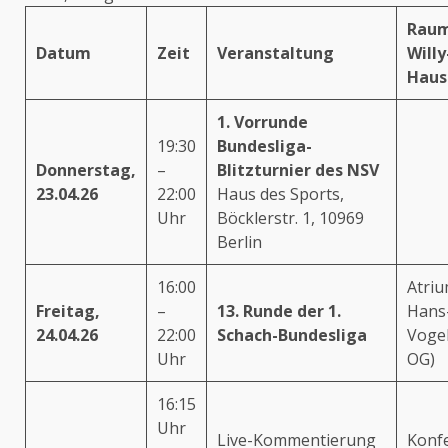
Raum
Datum
Zeit
Veranstaltung
Willy
Haus
1. Vorrunde
19:30
Bundesliga-
Donnerstag,
–
Blitzturnier des NSV
23.04.26
22:00
Haus des Sports,
Uhr
Böcklerstr. 1, 10969
Berlin
16:00
Atriu
Freitag,
–
13. Runde der 1.
Hans
24.04.26
22:00
Schach-Bundesliga
Vogel
Uhr
OG)
16:15
Uhr
Live-Kommentierung
Konf