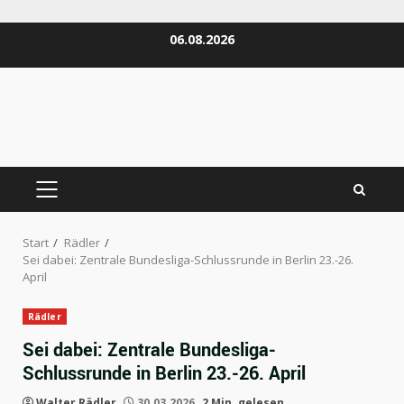
Zum
06.08.2026
Inhalt
springen
PRIMÄRES
MENÜ
Start
Rädler
Sei dabei: Zentrale Bundesliga-Schlussrunde in Berlin 23.-26.
April
Rädler
Sei dabei: Zentrale Bundesliga-
Schlussrunde in Berlin 23.-26. April
Walter Rädler
30.03.2026
2 Min. gelesen