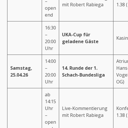
–
mit Robert Rabiega
1.38 
open
end
16:30
–
UKA-Cup für
Kasin
20:00
geladene Gäste
Uhr
14:00
Atriu
Samstag,
–
14. Runde der 1.
Hans
25.04.26
20:00
Schach-Bundesliga
Vogel
Uhr
OG)
ab
14:15
Uhr
Live-Kommentierung
Konf
–
mit Robert Rabiega
1.38 
open