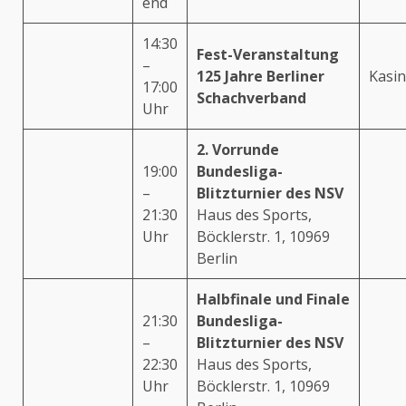
end
14:30
Fest-Veranstaltung
–
125 Jahre Berliner
Kasin
17:00
Schachverband
Uhr
2. Vorrunde
19:00
Bundesliga-
–
Blitzturnier des NSV
21:30
Haus des Sports,
Uhr
Böcklerstr. 1, 10969
Berlin
Halbfinale und Finale
21:30
Bundesliga-
–
Blitzturnier des NSV
22:30
Haus des Sports,
Uhr
Böcklerstr. 1, 10969