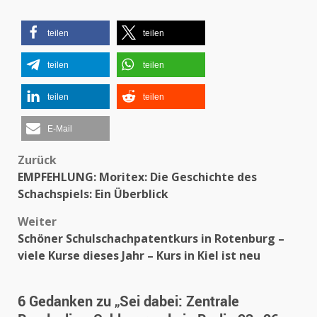
teilen
teilen
teilen
teilen
teilen
teilen
E-Mail
Beitragsnavigation
Zurück
EMPFEHLUNG: Moritex: Die Geschichte des
Schachspiels: Ein Überblick
Weiter
Schöner Schulschachpatentkurs in Rotenburg –
viele Kurse dieses Jahr – Kurs in Kiel ist neu
6 Gedanken zu „
Sei dabei: Zentrale