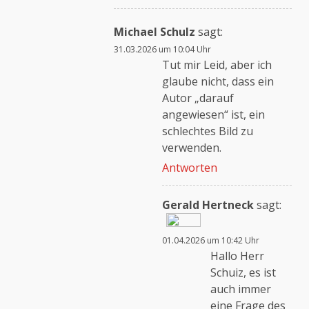
Michael Schulz
sagt:
31.03.2026 um 10:04 Uhr
Tut mir Leid, aber ich
glaube nicht, dass ein
Autor „darauf
angewiesen“ ist, ein
schlechtes Bild zu
verwenden.
Antworten
Gerald Hertneck
sagt:
01.04.2026 um 10:42 Uhr
Das „Echte-Person“-
Hallo Herr
Abzeichen!
Schuiz, es ist
auch immer
eine Frage des