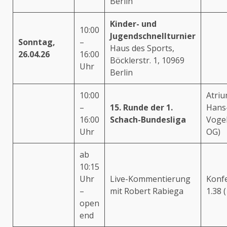
Berlin
Kinder- und
10:00
Jugendschnellturnier
Sonntag,
–
Haus des Sports,
26.04.26
16:00
Böcklerstr. 1, 10969
Uhr
Berlin
10:00
Atriu
–
15. Runde der 1.
Hans
16:00
Schach-Bundesliga
Vogel
Uhr
OG)
ab
10:15
Uhr
Live-Kommentierung
Konf
–
mit Robert Rabiega
1.38 
open
end