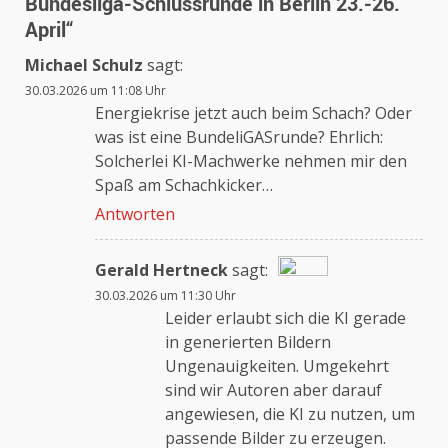
Bundesliga-Schlussrunde in Berlin 23.-26.
April
“
Michael Schulz
sagt:
30.03.2026 um 11:08 Uhr
Energiekrise jetzt auch beim Schach? Oder
was ist eine BundeliGASrunde? Ehrlich:
Solcherlei KI-Machwerke nehmen mir den
Spaß am Schachkicker…
Antworten
Gerald Hertneck
sagt:
30.03.2026 um 11:30 Uhr
Das „Echte-Person“-Abzeichen!
Leider erlaubt sich die KI gerade
in generierten Bildern
Ungenauigkeiten. Umgekehrt
Anti-Spam von CleanTalk
sind wir Autoren aber darauf
angewiesen, die KI zu nutzen, um
passende Bilder zu erzeugen.