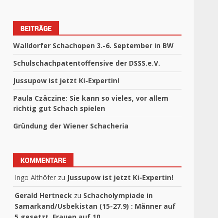
BEITRÄGE
Walldorfer Schachopen 3.-6. September in BW
Schulschachpatentoffensive der DSSS.e.V.
Jussupow ist jetzt Ki-Expertin!
Paula Czäczine: Sie kann so vieles, vor allem
richtig gut Schach spielen
Gründung der Wiener Schacheria
KOMMENTARE
Ingo Althöfer
zu
Jussupow ist jetzt Ki-Expertin!
Gerald Hertneck
zu
Schacholympiade in
Samarkand/Usbekistan (15-27.9) : Männer auf
5 gesetzt, Frauen auf 10