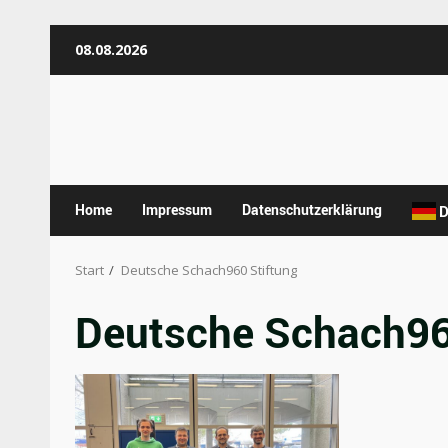
Zum
08.08.2026
Inhalt
springen
Home
Impressum
Datenschutzerklärung
D
Start
Deutsche Schach960 Stiftung
Deutsche Schach96