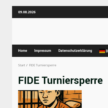
Zum
09.08.2026
Inhalt
springen
Home
Impressum
Datenschutzerklärung
D
Start
FIDE Turniersperre
FIDE Turniersperre