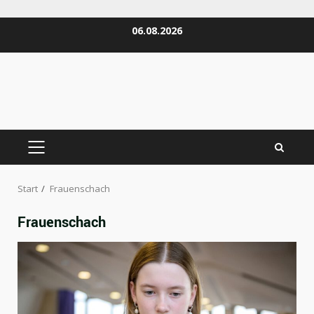
Zum
06.08.2026
Inhalt
springen
PRIMÄRES
MENÜ
Start
Frauenschach
Frauenschach