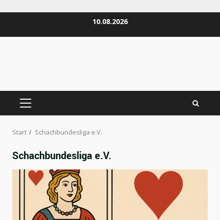
Zum
10.08.2026
Inhalt
springen
PRIMÄRES
MENÜ
Start
Schachbundesliga e.V.
Schachbundesliga e.V.