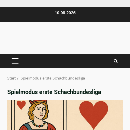
Zum
10.08.2026
Inhalt
springen
PRIMÄRES
MENÜ
Start
Spielmodus erste Schachbundesliga
Spielmodus erste Schachbundesliga