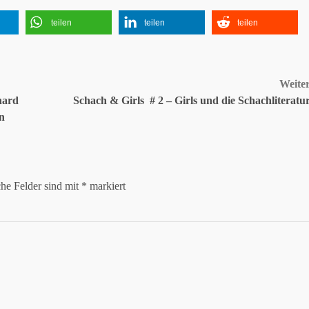
teilen
teilen
teilen
Weite
hard
Schach & Girls # 2 – Girls und die Schachliteratu
n
che Felder sind mit
*
markiert