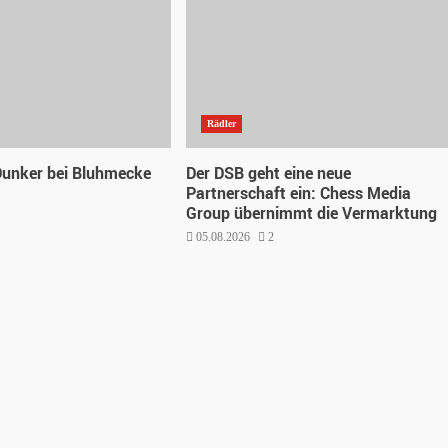
Rädler
Dunker bei Bluhmecke
Der DSB geht eine neue
Partnerschaft ein: Chess Media
Group übernimmt die Vermarktung
05.08.2026
2