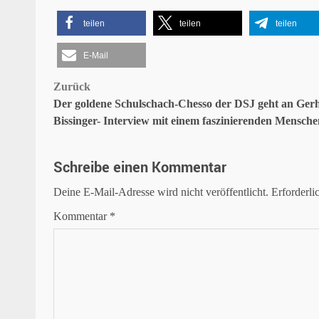
teilen
teilen
teilen
E-Mail
Beitragsnavigation
Zurück
Der goldene Schulschach-Chesso der DSJ geht an Ger
Bissinger- Interview mit einem faszinierenden Mensche
Schreibe einen Kommentar
Deine E-Mail-Adresse wird nicht veröffentlicht.
Erforderli
Kommentar
*