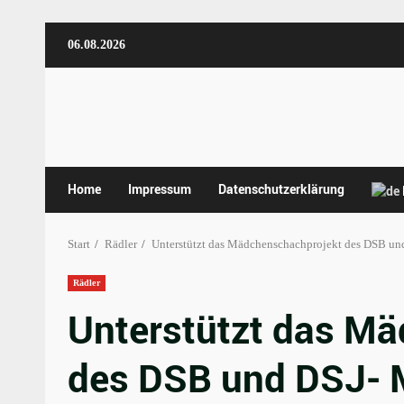
Zum
06.08.2026
Inhalt
springen
Home
Impressum
Datenschutzerklärung
Start
Rädler
Unterstützt das Mädchenschachprojekt des DSB und
Rädler
Unterstützt das M
des DSB und DSJ- M