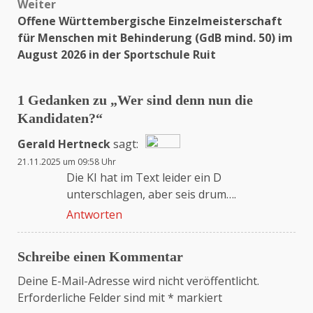
Weiter
Offene Württembergische Einzelmeisterschaft
für Menschen mit Behinderung (GdB mind. 50) im
August 2026 in der Sportschule Ruit
1 Gedanken zu „
Wer sind denn nun die
Kandidaten?
“
Gerald Hertneck
sagt:
21.11.2025 um 09:58 Uhr
Das „Echte-Person“-Abzeichen!
Die KI hat im Text leider ein D
unterschlagen, aber seis drum….
Antworten
Anti-Spam von CleanTalk
Schreibe einen Kommentar
Deine E-Mail-Adresse wird nicht veröffentlicht.
Erforderliche Felder sind mit
*
markiert