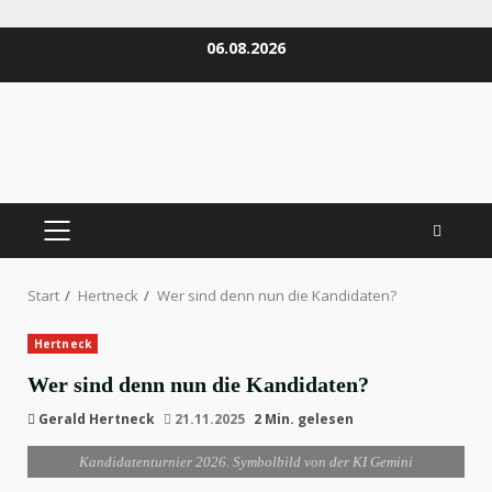
Zum
06.08.2026
Inhalt
springen
PRIMÄRES
MENÜ
Start
Hertneck
Wer sind denn nun die Kandidaten?
Hertneck
Wer sind denn nun die Kandidaten?
Gerald Hertneck
21.11.2025
2 Min. gelesen
Kandidatenturnier 2026. Symbolbild von der KI Gemini