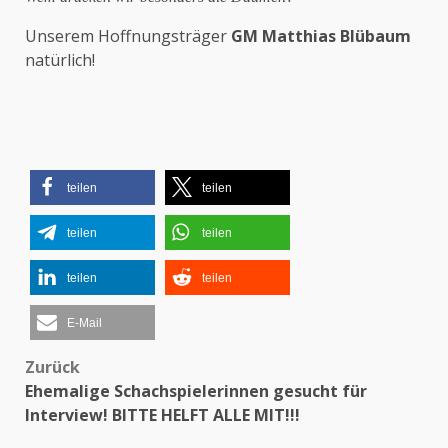
Unserem Hoffnungsträger
GM Matthias Blübaum
natürlich!
teilen
teilen
teilen
teilen
teilen
teilen
E-Mail
Zurück
Beitragsnavigation
Ehemalige Schachspielerinnen gesucht für
Interview! BITTE HELFT ALLE MIT!!!