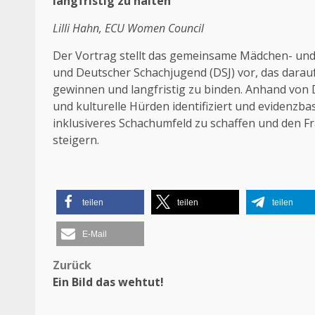
langfristig zu halten
Lilli Hahn, ECU Women Council
Der Vortrag stellt das gemeinsame Mädchen- un
und Deutscher Schachjugend (DSJ) vor, das darau
gewinnen und langfristig zu binden. Anhand von
und kulturelle Hürden identifiziert und evidenzbasie
inklusiveres Schachumfeld zu schaffen und den Fr
steigern.
teilen
teilen
teilen
E-Mail
Beitragsnavigation
Zurück
Ein Bild das wehtut!