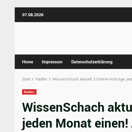
Zum
07.08.2026
Inhalt
springen
Home
Impressum
Datenschutzerklärung
Start
Rädler
WissenSchach aktuell: 3 Online-Vorträge, j
Rädler
WissenSchach aktue
jeden Monat einen!