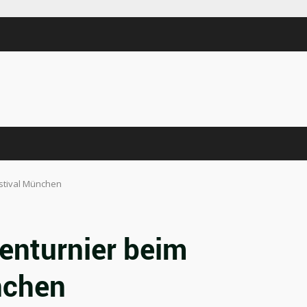
stival München
enturnier beim
nchen