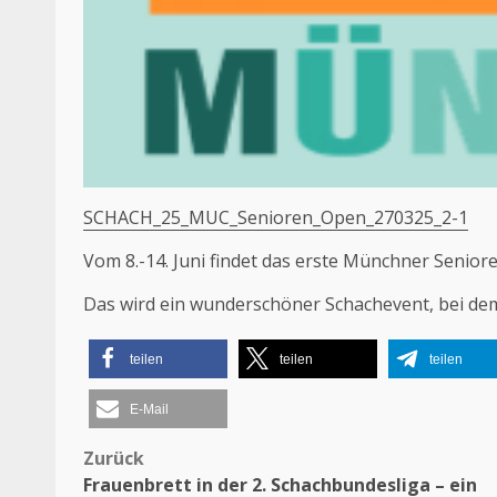
SCHACH_25_MUC_Senioren_Open_270325_2-1
Vom 8.-14. Juni findet das erste Münchner Senioren
Das wird ein wunderschöner Schachevent, bei dem
teilen
teilen
teilen
E-Mail
Beitragsnavigation
Zurück
Frauenbrett in der 2. Schachbundesliga – ein