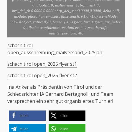
0; algolist: 0; multi-frame: 1; brp_mask:0;
brp_del_th:0.0000,0.0000; brp_del_sen:0.0000,0.0000; delta:null;
module: photo;hw-remosaic: false;touch: (-1.0, -1.0);sceneMode:
9961472;cct_value: 0;AI_Scene: (-1, -1);aec_lux: 0.0;aec_lux_index:
0;albedo: ;confidence: ;motionLevel: -1;weatherinfo:
null;temperature: 40;
schach tirol
open_ausschreibung_mailversand_2025jan
schach tirol open_2025 flyer st1
schach tirol open_2025 flyer st2
Ina Anker als Präsidentin von Tirol und der
Schiedsrichter IA Gerhard Bertagnolli und Team
versprechen ein sehr gut organisiertes Turnier!
teilen
teilen
teilen
teilen