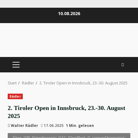
Zum
10.08.2026
Inhalt
springen
PRIMÄRES
MENÜ
Start
Rädler
2. Tiroler Open in Innsbruck, 23.-30. August 2025
Rädler
2. Tiroler Open in Innsbruck, 23.-30. August
2025
Walter Rädler
17.06.2025
1 Min. gelesen
filter: 109; fileterIntensity: 0.61; filterMask: 0; captureOrientation: