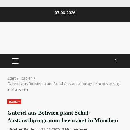
Zum
07.08.2026
Inhalt
springen
PRIMÄRES
MENÜ
Start
Rädler
Gabriel aus Bolivien plant Schul-Austauschprogramm bevorzugt
in München
Rädler
Gabriel aus Bolivien plant Schul-
Austauschprogramm bevorzugt in München
Walter Rädler
18.06.2025
1 Min. gelesen