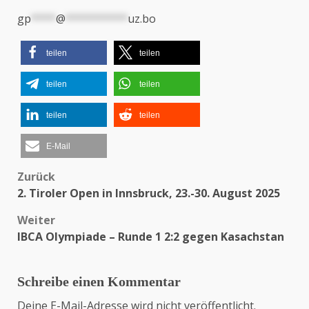
gp
****
@
**********
uz.bo
teilen
teilen
teilen
teilen
teilen
teilen
E-Mail
Zurück
Beitragsnavigation
2. Tiroler Open in Innsbruck, 23.-30. August 2025
Weiter
IBCA Olympiade – Runde 1 2:2 gegen Kasachstan
Schreibe einen Kommentar
Deine E-Mail-Adresse wird nicht veröffentlicht.