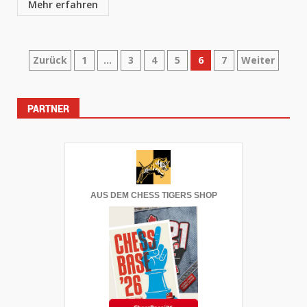
Mehr erfahren
Seitennummerierung
Zurück
1
…
3
4
5
6
7
Weiter
der
PARTNER
Beiträge
AUS DEM CHESS TIGERS SHOP