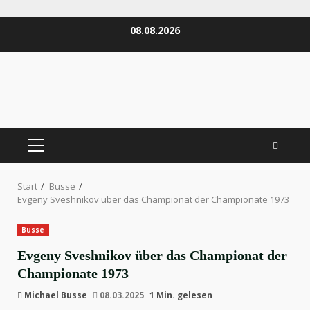
Zum
08.08.2026
Inhalt
springen
PRIMÄRES
MENÜ
Start
Busse
Evgeny Sveshnikov über das Championat der Championate 1973
Busse
Evgeny Sveshnikov über das Championat der
Championate 1973
Michael Busse
08.03.2025
1 Min. gelesen