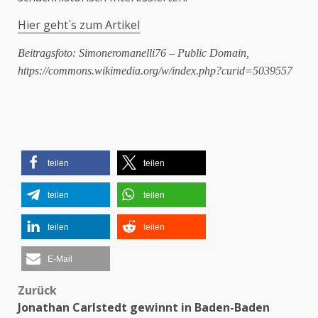
Hier geht´s zum Artikel
Beitragsfoto: Simoneromanelli76 – Public Domain,
https://commons.wikimedia.org/w/index.php?curid=5039557
teilen
teilen
teilen
teilen
teilen
teilen
E-Mail
Zurück
Beitragsnavigation
Jonathan Carlstedt gewinnt in Baden-Baden