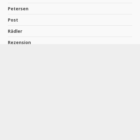
Petersen
Post
Rädler
Rezension
Richter
Schach für Kids
Schirmbeck
Schormann
Schreiber
Uncategorized
Wempe
Zelbel