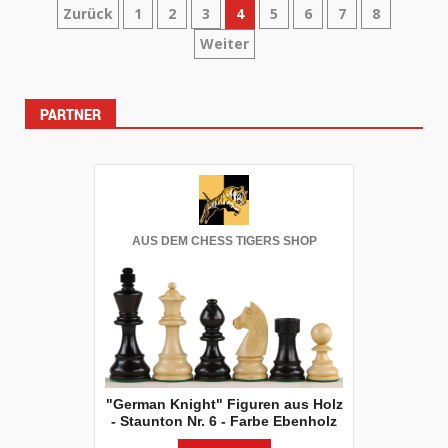
Seitennummerierung
Zurück
1
2
3
4
5
6
7
8
Weiter
der
Beiträge
PARTNER
AUS DEM CHESS TIGERS SHOP
"German Knight" Figuren aus Holz
- Staunton Nr. 6 - Farbe Ebenholz