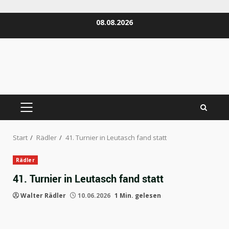
Zum
08.08.2026
Inhalt
springen
PRIMÄRES
MENÜ
Start
Rädler
41. Turnier in Leutasch fand statt
Rädler
41. Turnier in Leutasch fand statt
Walter Rädler
10.06.2026
1 Min. gelesen