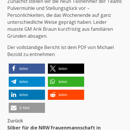
Zunächst stellen wir die neun Teilnehmer der Teams
Pulvermühle und Stellungsglück vor –
Persönlichkeiten, die das Wochenende auf ganz
unterschiedliche Weise geprägt haben. Leider
musste GM Arik Braun kurzfristig aus familiären
Gründen absagen.
Der vollständige Bericht ist dem PDF von Michael
Bezold zu entnehmen
teilen
teilen
teilen
teilen
teilen
teilen
E-Mail
Beitragsnavigation
Zurück
Silber für die NRW Frauenmannschaft in