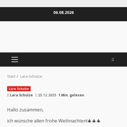
Zum
06.08.2026
Inhalt
springen
PRIMÄRES
MENÜ
Start
Lara Schulze
Lara Schulze
Lara Schulze
25.12.2025
1 Min. gelesen
Hallo zusammen,
ich wünsche allen frohe Weihnachten!
🎄
🎄
🎄