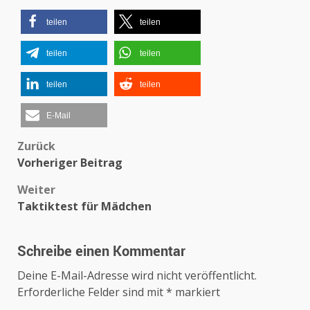
teilen
teilen
teilen
teilen
teilen
teilen
E-Mail
Beitragsnavigation
Zurück
Vorheriger Beitrag
Weiter
Taktiktest für Mädchen
Schreibe einen Kommentar
Deine E-Mail-Adresse wird nicht veröffentlicht.
Erforderliche Felder sind mit
*
markiert