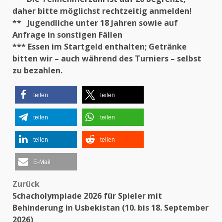
daher bitte möglichst rechtzeitig anmelden!
** Jugendliche unter 18 Jahren sowie auf
Anfrage in sonstigen Fällen
*** Essen im Startgeld enthalten; Getränke
bitten wir – auch während des Turniers – selbst
zu bezahlen.
teilen
teilen
teilen
teilen
teilen
teilen
E-Mail
Zurück
Beitragsnavigation
Schacholympiade 2026 für Spieler mit
Behinderung in Usbekistan (10. bis 18. September
2026)