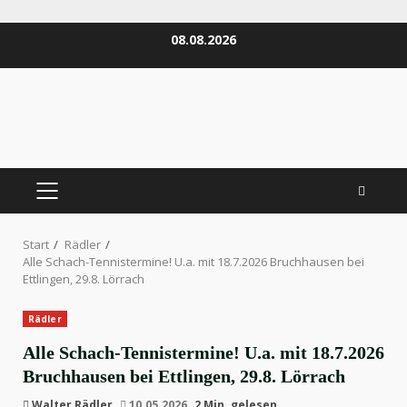
Zum
08.08.2026
Inhalt
springen
PRIMÄRES
MENÜ
Start
Rädler
Alle Schach-Tennistermine! U.a. mit 18.7.2026 Bruchhausen bei
Ettlingen, 29.8. Lörrach
Rädler
Alle Schach-Tennistermine! U.a. mit 18.7.2026
Bruchhausen bei Ettlingen, 29.8. Lörrach
Walter Rädler
10.05.2026
2 Min. gelesen