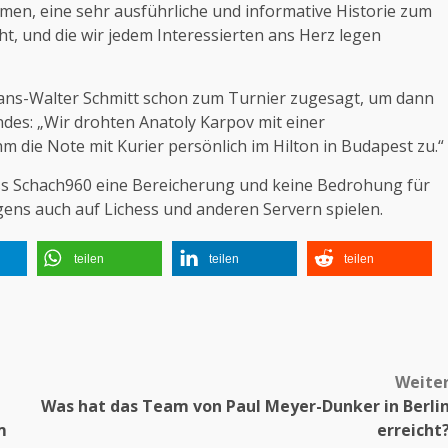
en, eine sehr ausführliche und informative
Historie
zum
ht, und die wir jedem Interessierten ans Herz legen
Hans-Walter Schmitt schon zum Turnier zugesagt, um dann
ndes: „Wir drohten Anatoly Karpov mit einer
m die Note mit Kurier persönlich im Hilton in Budapest zu.“
ass Schach960 eine Bereicherung und keine Bedrohung für
igens auch auf Lichess und anderen Servern spielen.
teilen
teilen
teilen
Weite
Was hat das Team von Paul Meyer-Dunker in Berli
m
erreicht