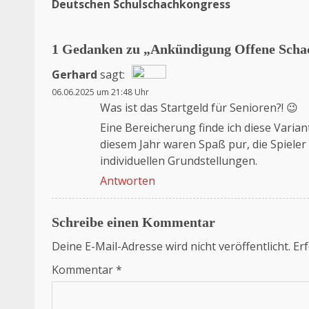
Deutschen Schulschachkongress
1 Gedanken zu „
Ankündigung Offene Schac
Gerhard
sagt:
06.06.2025 um 21:48 Uhr
Das „Echte-Person“-Abzeichen!
Was ist das Startgeld für Senioren?! 😉
Anti-Spam von CleanTalk
Eine Bereicherung finde ich diese Variant
diesem Jahr waren Spaß pur, die Spieler
individuellen Grundstellungen.
Antworten
Schreibe einen Kommentar
Deine E-Mail-Adresse wird nicht veröffentlicht.
Erf
Kommentar
*