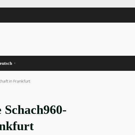
eutsch
▼
aft in Frankfurt
 Schach960-
ankfurt