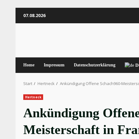
Zum
07.08.2026
Inhalt
springen
Home
Impressum
Datenschutzerklärung
D
Start
Hertneck
Ankündigung Offene Schach960-Meistersch
Hertneck
Ankündigung Offene
Meisterschaft in Fr