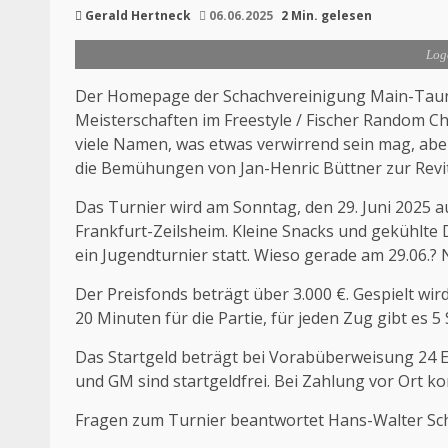
Gerald Hertneck
06.06.2025
2 Min. gelesen
Log
Der
Homepage
der Schachvereinigung Main-Taun
Meisterschaften im Freestyle / Fischer Random C
viele Namen, was etwas verwirrend sein mag, aber
die
Bemühungen
von Jan-Henric Büttner zur Revit
Das Turnier wird am Sonntag, den 29. Juni 2025 au
Frankfurt-Zeilsheim. Kleine Snacks und gekühlte 
ein Jugendturnier statt. Wieso gerade am 29.06.? 
Der Preisfonds beträgt über 3.000 €. Gespielt wir
20 Minuten für die Partie, für jeden Zug gibt es 
Das Startgeld beträgt bei Vorabüberweisung 24 E
und GM sind startgeldfrei. Bei Zahlung vor Ort 
Fragen zum Turnier beantwortet Hans-Walter Sch