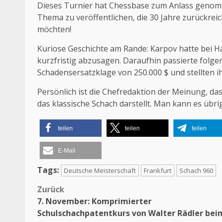
Dieses Turnier hat Chessbase zum Anlass genomm
Thema zu veröffentlichen, die 30 Jahre zurückreic
möchten!
Kuriose Geschichte am Rande: Karpov hatte bei 
kurzfristig abzusagen. Daraufhin passierte folge
Schadensersatzklage von 250.000 $ und stellten ih
Persönlich ist die Chefredaktion der Meinung, d
das klassische Schach darstellt. Man kann es übr
teilen
teilen
teilen
E-Mail
Tags:
Deutsche Meisterschaft
Frankfurt
Schach 960
Zurück
Beitragsnavigation
7. November: Komprimierter
Schulschachpatentkurs von Walter Rädler bei