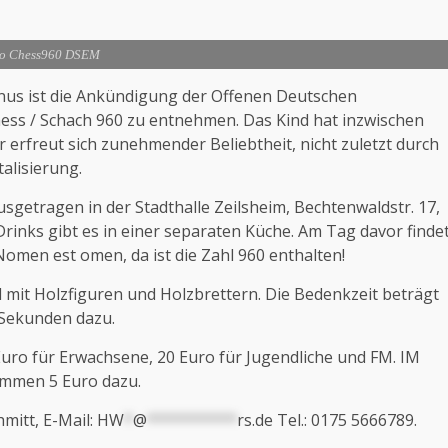
o Chess960 DSEM
us ist die Ankündigung der Offenen Deutschen
hess / Schach 960 zu entnehmen. Das Kind hat inzwischen
 erfreut sich zunehmender Beliebtheit, nicht zuletzt durch
alisierung.
sgetragen in der Stadthalle Zeilsheim, Bechtenwaldstr. 17,
Drinks gibt es in einer separaten Küche. Am Tag davor finde
Nomen est omen, da ist die Zahl 960 enthalten!
d mit Holzfiguren und Holzbrettern. Die Bedenkzeit beträgt
5 Sekunden dazu.
uro für Erwachsene, 20 Euro für Jugendliche und FM. IM
kommen 5 Euro dazu.
mitt, E-Mail:
HW
*
@
**********
rs.de
Tel.: 0175 5666789.