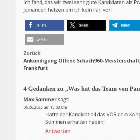
Ich fand, das wir zwei sehr gute Kandidaten als P
jemanden hetzen bin ich kein Fan von!
teilen
teilen
teilen
E-Mail
Zurück
Beitragsnavigation
Ankündigung Offene Schach960-Meisterschaft
Frankfurt
4 Gedanken zu „
Was hat das Team von Paul
Max Sommer
sagt:
06.06.2025 um 15:03 Uhr
Hätte der Kandidat all das VOR dem Kong
Stimmen erhalten haben.
Antworten