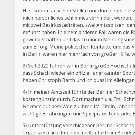
Hier konnte an vielen Stellen nur durch entschlo
mich persönliches schlimmes verhindert werden. I
mit zwei Bezirksstadträten, zwei Amtsspitzen, d
geführt haben. In einem anderen Fall waren die R
gewendet hatten und das zu einem Meinungsums
zum Erfolg. Meine politischen Kontakte und das 
in Berlin waren hier mehrfach von großer Hilfe,
3) Seit 2022 führen wir in Berlin große Hochschu
dass Schach wieder ein offiziell anerkannter Spo
haben Christoph Barth und ich quasi im Alleinga
4) In meiner Amtszeit führte der Berliner Schach
kostengünstig durch. Dort machten u.a. Emil Sch
Normen auf dem Weg zu ihren IM-Titeln, Johanne
wichtige Erfahrungen und Spielpraxis für starke B
5) Unterstützung verschiedener Berliner Schachop
organisierte ich durch meine Kontakte im Bezirk