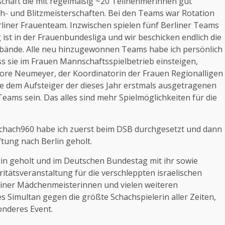
schaft die mit regelmäßig ~20 Teilnehmerinnen gut
h- und Blitzmeisterschaften. Bei den Teams war Rotation
rliner Frauenteam. Inzwischen spielen fünf Berliner Teams
ist in der Frauenbundesliga und wir beschicken endlich die
bände. Alle neu hinzugewonnen Teams habe ich persönlich
 sie im Frauen Mannschaftsspielbetrieb einsteigen,
lore Neumeyer, der Koordinatorin der Frauen Regionalligen
ie dem Aufsteiger der dieses Jahr erstmals ausgetragenen
ams sein. Das alles sind mehr Spielmöglichkeiten für die
m Schach960 habe ich zuerst beim DSB durchgesetzt und dann
tung nach Berlin geholt.
lin geholt und im Deutschen Bundestag mit ihr sowie
ritätsveranstaltung für die verschleppten israelischen
liner Mädchenmeisterinnen und vielen weiteren
s Simultan gegen die größte Schachspielerin aller Zeiten,
sonderes Event.