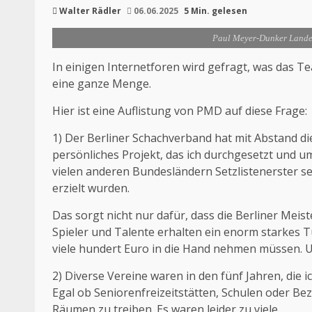
Walter Rädler
06.06.2025
5 Min. gelesen
Paul Meyer-Dunker Landes
In einigen Internetforen wird gefragt, was das Te
eine ganze Menge.
Hier ist eine Auflistung von PMD auf diese Frage:
1) Der Berliner Schachverband hat mit Abstand di
persönliches Projekt, das ich durchgesetzt und u
vielen anderen Bundesländern Setzlistenerster se
erzielt wurden.
Das sorgt nicht nur dafür, dass die Berliner Meis
Spieler und Talente erhalten ein enorm starkes Tu
viele hundert Euro in die Hand nehmen müssen. U
2) Diverse Vereine waren in den fünf Jahren, die 
Egal ob Seniorenfreizeitstätten, Schulen oder Be
Räumen zu treiben. Es waren leider zu viele.