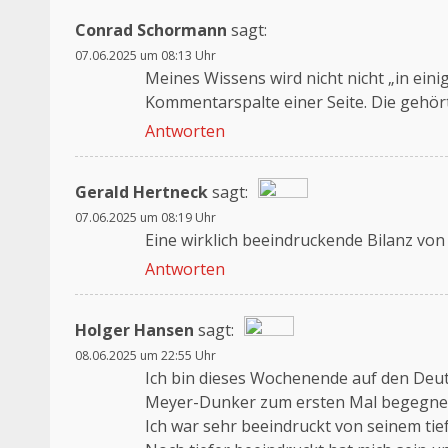
Conrad Schormann
sagt:
07.06.2025 um 08:13 Uhr
Meines Wissens wird nicht nicht „in eini
Kommentarspalte einer Seite. Die gehört h
Antworten
Gerald Hertneck
sagt:
07.06.2025 um 08:19 Uhr
Das „Echte-Person“-Abzeichen!
Eine wirklich beeindruckende Bilanz vo
Anti-Spam von CleanTalk
Antworten
Holger Hansen
sagt:
08.06.2025 um 22:55 Uhr
Das „Echte-Person“-Abzeichen!
Ich bin dieses Wochenende auf den Deut
Anti-Spam von CleanTalk
Meyer-Dunker zum ersten Mal begegne
Ich war sehr beeindruckt von seinem tiefe