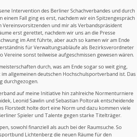
ssene Intervention des Berliner Schachverbandes und durch
n einem Fall ging es erst, nachdem wir ein Spitzengespräch
em Vereinsvorsitzenden und mir als Verbandspräsident
äume erst gerettet, nachdem wir uns an die Presse
chwung im Amt führte, aber auch so kamen wir am Ende
Verständnis für Verwaltungsabläufe als Bezirksverordneter
 wo Vereine sonst teilweise aufgeschmissen gewesen wären.
lmeisterschaften durch, was am Ende sogar so weit ging,
rt im allgemeinen deutschen Hochschulsportverband ist. Das
ng durchgezogen.
verband auf meine Initiative hin zahlreiche Normenturniere
midek, Leonid Sawlin und Sebastian Poltorak entscheidende
s Florstedt holte dort eine Norm und dazu kommen viele
erliner Spieler und Talente gegen starke Titelträger.
en, sowohl finanziell als auch bei der Raumsuche. So
ssportbund Lichtenberg die neuen Räume für den