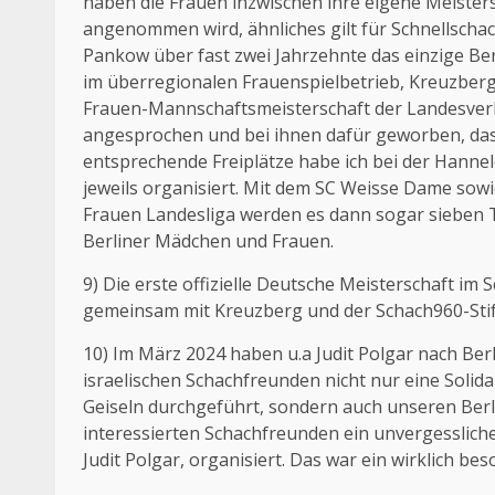
haben die Frauen inzwischen ihre eigene Meister
angenommen wird, ähnliches gilt für Schnellschac
Pankow über fast zwei Jahrzehnte das einzige Be
im überregionalen Frauenspielbetrieb, Kreuzberg 
Frauen-Mannschaftsmeisterschaft der Landesver
angesprochen und bei ihnen dafür geworben, dass
entsprechende Freiplätze habe ich bei der Hanne
jeweils organisiert. Mit dem SC Weisse Dame sow
Frauen Landesliga werden es dann sogar sieben Te
Berliner Mädchen und Frauen.
9) Die erste offizielle Deutsche Meisterschaft i
gemeinsam mit Kreuzberg und der Schach960-Stif
10) Im März 2024 haben u.a Judit Polgar nach Ber
israelischen Schachfreunden nicht nur eine Solida
Geiseln durchgeführt, sondern auch unseren Ber
interessierten Schachfreunden ein unvergessliche
Judit Polgar, organisiert. Das war ein wirklich be