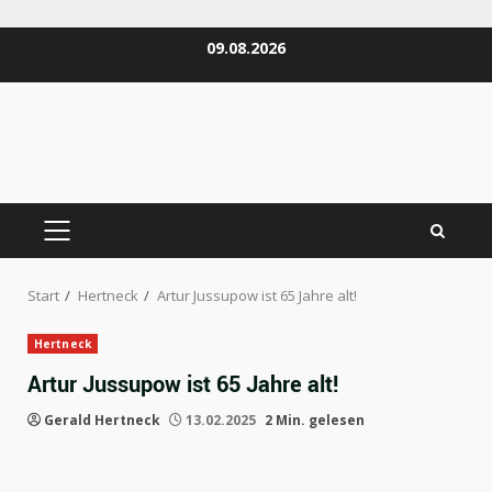
Zum
09.08.2026
Inhalt
springen
PRIMÄRES
MENÜ
Start
Hertneck
Artur Jussupow ist 65 Jahre alt!
Hertneck
Artur Jussupow ist 65 Jahre alt!
Gerald Hertneck
13.02.2025
2 Min. gelesen