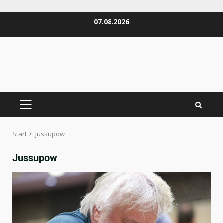
Zum
07.08.2026
Inhalt
springen
PRIMÄRES
MENÜ
Start
Jussupow
Jussupow