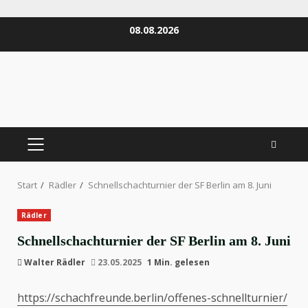
Zum
08.08.2026
Inhalt
springen
PRIMÄRES
MENÜ
Start
Rädler
Schnellschachturnier der SF Berlin am 8. Juni
Rädler
Schnellschachturnier der SF Berlin am 8. Juni
Walter Rädler
23.05.2025
1 Min. gelesen
https://schachfreunde.berlin/offenes-schnellturnier/