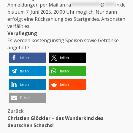
Abmeldungen per Mail an
ra
***********
@
****
in.de
bis zum 7. Juni 2025, 20:00 Uhr möglich. Nur dann
erfolgt eine Rückzahlung des Startgeldes. Ansonsten
verfällt es.
Verpflegung
Es werden kostengünstig Speisen sowie Getränke
angebote
teilen
teilen
teilen
teilen
teilen
teilen
E-Mail
Zurück
Beitragsnavigation
Christian Glöckler – das Wunderkind des
deutschen Schachs!