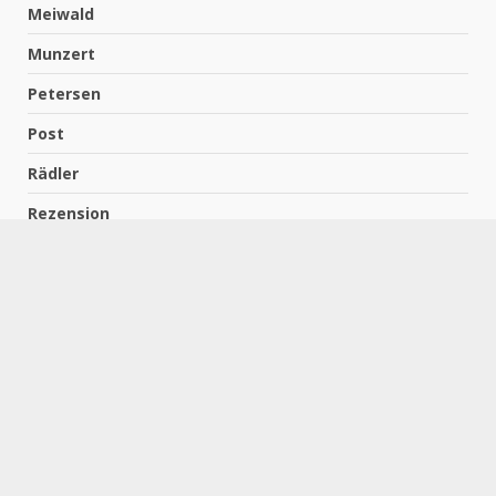
Meiwald
Munzert
Petersen
Post
Rädler
Rezension
Richter
Schach für Kids
Schirmbeck
Schormann
Schreiber
Uncategorized
Wempe