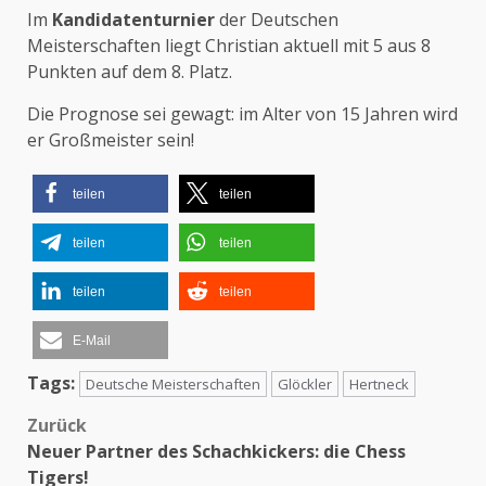
Im
Kandidatenturnier
der Deutschen
Meisterschaften liegt Christian aktuell mit 5 aus 8
Punkten auf dem 8. Platz.
Die Prognose sei gewagt: im Alter von 15 Jahren wird
er Großmeister sein!
teilen
teilen
teilen
teilen
teilen
teilen
E-Mail
Tags:
Deutsche Meisterschaften
Glöckler
Hertneck
Zurück
Beitragsnavigation
Neuer Partner des Schachkickers: die Chess
Tigers!