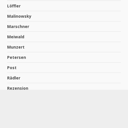
Löffler
Malinowsky
Marschner
Meiwald
Munzert
Petersen
Post
Rädler
Rezension
Richter
Schach für Kids
Schirmbeck