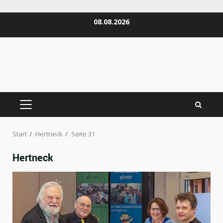
Zum
08.08.2026
Inhalt
springen
PRIMÄRES
MENÜ
Start
Hertneck
Seite 31
Hertneck