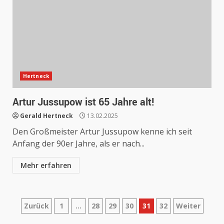
Hertneck
Artur Jussupow ist 65 Jahre alt!
Gerald Hertneck
13.02.2025
Den Großmeister Artur Jussupow kenne ich seit
Anfang der 90er Jahre, als er nach...
Mehr erfahren
Seitennummerierung
Zurück
1
…
28
29
30
31
32
Weiter