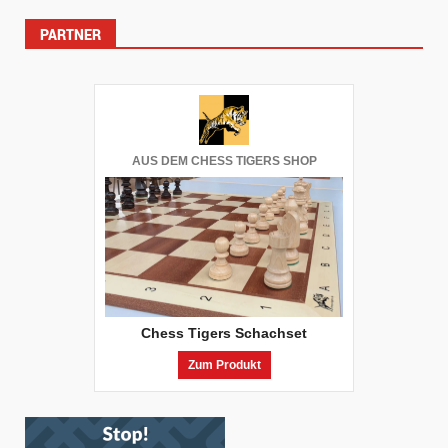
der
PARTNER
Beiträge
AUS DEM CHESS TIGERS SHOP
Chess Tigers Schachset
Zum Produkt