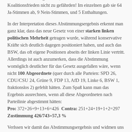
Koalitionsfrieden nicht zu gefährden! Im einzelnen gab sie 64
Ja-Stimmen ab, 9 Nein-Stimmen, und 5 Enthaltungen.
In der Interpretation dieses Abstimmungsergebnis erkennt man
ganz klar, dass das neue Gesetz von einer
starken linken
politischen Mehrheit
getragen wurde, während konservative
Kräfte sich deutlich dagegen positioniert haben, und auch das
BSW, das oft eigene Positionen abseits der linken Linie vertritt.
Allerdings ist auch anzumerken, dass die Abstimmung
womöglich deutlicher für das Gesetz ausgefallen wäre, wenn
nicht
100 Abgeordnete
(quer durch alle Parteien: SPD 26,
CDU/CSU 24, Grüne 9, FDP 13, AfD 19, Linke 6, BSW 1,
fraktionslos 2) gefehlt hätten. Zum Spaß kann man das
Ergebnis ausrechnen, wenn all diese Abgeordneten nach
Parteilinie abgestimmt hätten:
Pro:
372+26+9+13+6=426
Contra:
251+24+19+1+2=297
Zustimmung 426/743=57,3 %
Verlssen wir damit das Abstimmungsergebnis und widmen uns