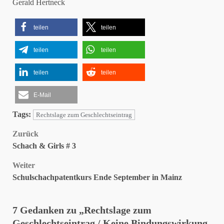
Gerald Hertneck
teilen
teilen
teilen
teilen
teilen
teilen
E-Mail
Tags:
Rechtslage zum Geschlechtseintrag
Beitragsnavigation
Zurück
Schach & Girls # 3
Weiter
Schulschachpatentkurs Ende September in Mainz
7 Gedanken zu „
Rechtslage zum
Geschlechtseintrag / Keine Bindungswirkung