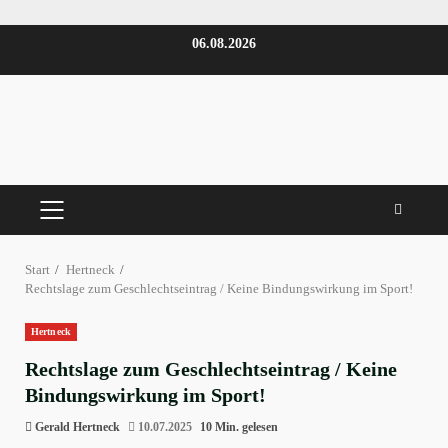
Zum
06.08.2026
Inhalt
springen
PRIMÄRES
MENÜ
Start
Hertneck
Rechtslage zum Geschlechtseintrag / Keine Bindungswirkung im Sport!
Hertneck
Rechtslage zum Geschlechtseintrag / Keine
Bindungswirkung im Sport!
Gerald Hertneck
10.07.2025
10 Min. gelesen