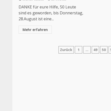
DANKE für eure Hilfe, 50 Leute
sind es geworden, bis Donnerstag,
28.August ist eine...
Mehr erfahren
Seitennummeri
Zurück
1
…
49
50
der
Beiträge