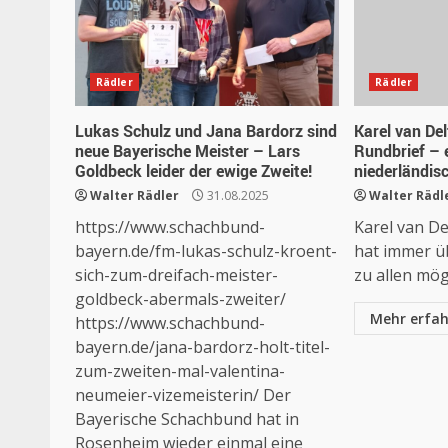
Rädler
Rädler
Lukas Schulz und Jana Bardorz sind
Karel van Del
neue Bayerische Meister – Lars
Rundbrief – e
Goldbeck leider der ewige Zweite!
niederländis
Walter Rädler
31.08.2025
Walter Rädl
https://www.schachbund-
Karel van Del
bayern.de/fm-lukas-schulz-kroent-
hat immer ü
sich-zum-dreifach-meister-
zu allen mögl
goldbeck-abermals-zweiter/
Mehr erfa
https://www.schachbund-
bayern.de/jana-bardorz-holt-titel-
zum-zweiten-mal-valentina-
neumeier-vizemeisterin/ Der
Bayerische Schachbund hat in
Rosenheim wieder einmal eine