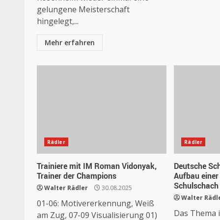
gelungene Meisterschaft
hingelegt,...
Mehr erfahren
Rädler
Rädler
Trainiere mit IM Roman Vidonyak,
Deutsche Sc
Trainer der Champions
Aufbau eine
Schulschach
Walter Rädler
30.08.2025
Walter Rädl
01-06: Motivererkennung, Weiß
Das Thema is
am Zug, 07-09 Visualisierung 01)