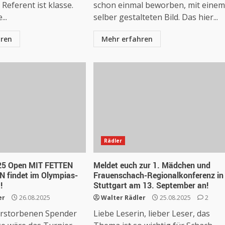
 Referent ist klasse.
schon einmal beworben, mit einem
..
selber gestalteten Bild. Das hier...
hren
Mehr erfahren
Rädler
U25 Open MIT FETTEN
Meldet euch zur 1. Mädchen und
 findet im Olympias-
Frauenschach-Regionalkonferenz in
!
Stuttgart am 13. September an!
er
26.08.2025
Walter Rädler
25.08.2025
2
erstorbenen Spender
Liebe Leserin, lieber Leser, das