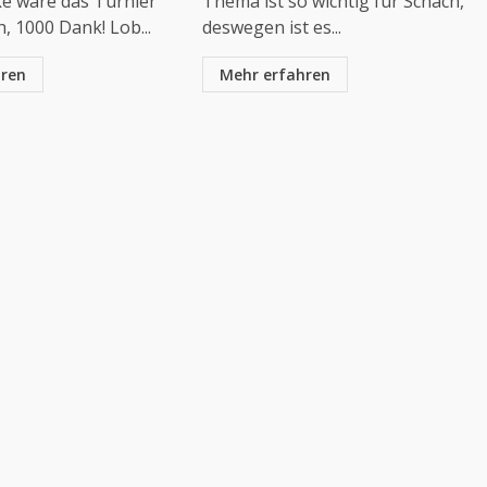
ke wäre das Turnier
Thema ist so wichtig für Schach,
h, 1000 Dank! Lob...
deswegen ist es...
hren
Mehr erfahren