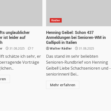
Rädler
fts unglaublicher
Henning Geibel: Schon 437
r ist leider auf
Anmeldungen bei Senioren-WM in
ch
Gallipoli in Italien
er
31.08.2025
7
Walter Rädler
31.08.2025
ft schätze ich sehr, er
Das stand im sehr beliebten
berragende Vorträge
Senioren-Rundbrief von Henning
ichen...
Geibel! Liebe Schachsenioren und -
seniorinnen! Bei...
hren
Mehr erfahren