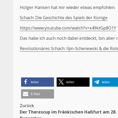
Holger Hansen hat mir wieder etwas empfohlen.
Schach: Die Geschichte des Spiels der Könige
https://www.youtube.com/watch?v=x49ktGp8O1Y
Das habe ich auch noch dabei entdeckt, bin aber
Revolutionäres Schach: Iljin-Schenewski & die Ro
teilen
teilen
teilen
E-Mail
Beitragsnavigation
Zurück
Der Therescup im Fränkischen Haßfurt am 28.