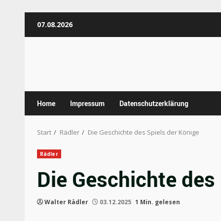
Zum
07.08.2026
Inhalt
springen
Home
Impressum
Datenschutzerklärung
Start
Rädler
Die Geschichte des Spiels der Könige
Rädler
Die Geschichte des 
Walter Rädler
03.12.2025
1 Min. gelesen