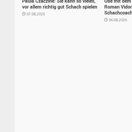
Paula Czäczine: Sie kann so vieles,
Übe mit dem 
vor allem richtig gut Schach spielen
Roman Vidon
Schachcoache
07.08.2026
06.08.2026