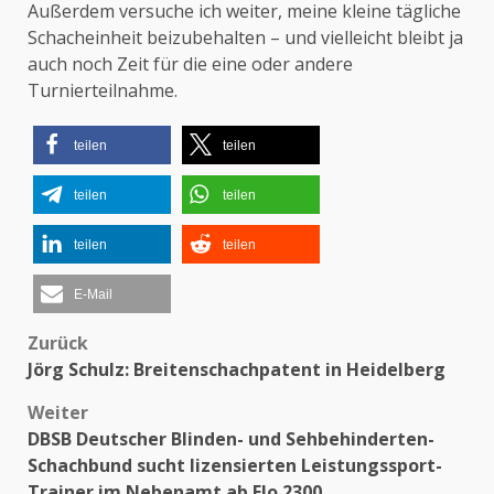
Außerdem versuche ich weiter, meine kleine tägliche
Schacheinheit beizubehalten – und vielleicht bleibt ja
auch noch Zeit für die eine oder andere
Turnierteilnahme.
teilen
teilen
teilen
teilen
teilen
teilen
E-Mail
Zurück
Beitragsnavigation
Jörg Schulz: Breitenschachpatent in Heidelberg
Weiter
DBSB Deutscher Blinden- und Sehbehinderten-
Schachbund sucht lizensierten Leistungssport-
Trainer im Nebenamt ab Elo 2300