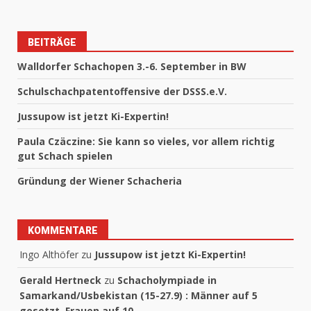
BEITRÄGE
Walldorfer Schachopen 3.-6. September in BW
Schulschachpatentoffensive der DSSS.e.V.
Jussupow ist jetzt Ki-Expertin!
Paula Czäczine: Sie kann so vieles, vor allem richtig
gut Schach spielen
Gründung der Wiener Schacheria
KOMMENTARE
Ingo Althöfer
zu
Jussupow ist jetzt Ki-Expertin!
Gerald Hertneck
zu
Schacholympiade in
Samarkand/Usbekistan (15-27.9) : Männer auf 5
gesetzt, Frauen auf 10