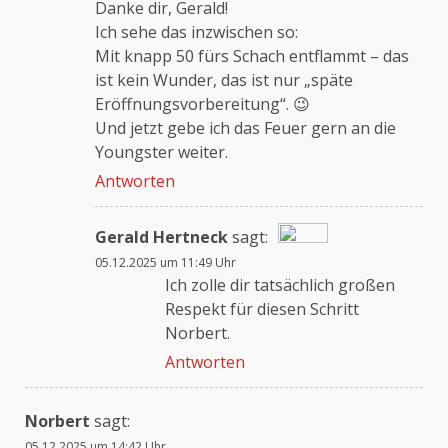
Danke dir, Gerald!
Ich sehe das inzwischen so:
Mit knapp 50 fürs Schach entflammt – das
ist kein Wunder, das ist nur „späte
Eröffnungsvorbereitung“. 😉
Und jetzt gebe ich das Feuer gern an die
Youngster weiter.
Antworten
Gerald Hertneck
sagt:
05.12.2025 um 11:49 Uhr
Das „Echte-Person“-Abzeichen!
Ich zolle dir tatsächlich großen
Respekt für diesen Schritt
Norbert.
Anti-Spam von CleanTalk
Antworten
Norbert
sagt:
05.12.2025 um 14:42 Uhr