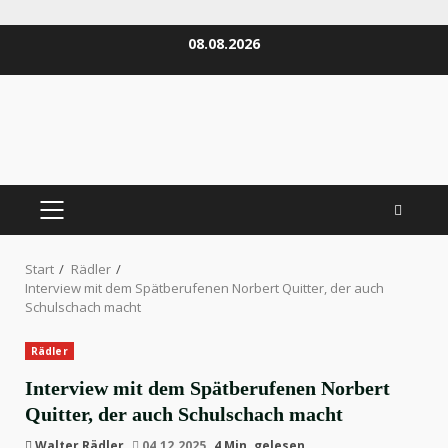
Zum
08.08.2026
Inhalt
springen
PRIMÄRES
MENÜ
Start
Rädler
Interview mit dem Spätberufenen Norbert Quitter, der auch
Schulschach macht
Rädler
Interview mit dem Spätberufenen Norbert
Quitter, der auch Schulschach macht
Walter Rädler
04.12.2025
4 Min. gelesen