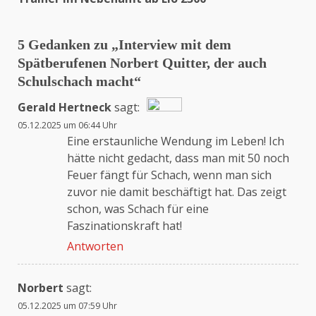
5 Gedanken zu „
Interview mit dem
Spätberufenen Norbert Quitter, der auch
Schulschach macht
“
Gerald Hertneck
sagt:
05.12.2025 um 06:44 Uhr
Das „Echte-Person“-Abzeichen!
Eine erstaunliche Wendung im Leben! Ich
hätte nicht gedacht, dass man mit 50 noch
Feuer fängt für Schach, wenn man sich
Anti-Spam von CleanTalk
zuvor nie damit beschäftigt hat. Das zeigt
schon, was Schach für eine
Faszinationskraft hat!
Antworten
Norbert
sagt:
05.12.2025 um 07:59 Uhr