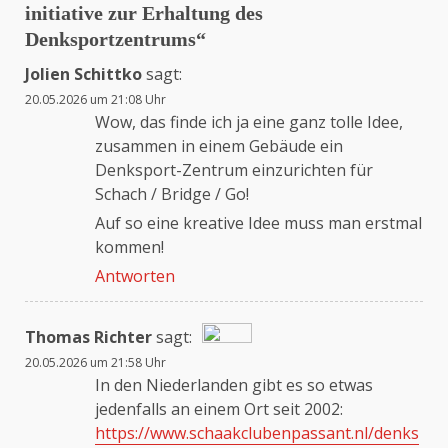
initiative zur Erhaltung des
Denksportzentrums
“
Jolien Schittko
sagt:
20.05.2026 um 21:08 Uhr
Wow, das finde ich ja eine ganz tolle Idee,
zusammen in einem Gebäude ein
Denksport-Zentrum einzurichten für
Schach / Bridge / Go!
Auf so eine kreative Idee muss man erstmal
kommen!
Antworten
Thomas Richter
sagt:
20.05.2026 um 21:58 Uhr
Das „Echte-Person“-Abzeichen!
In den Niederlanden gibt es so etwas
jedenfalls an einem Ort seit 2002:
https://www.schaakclubenpassant.nl/denks
Anti-Spam von CleanTalk