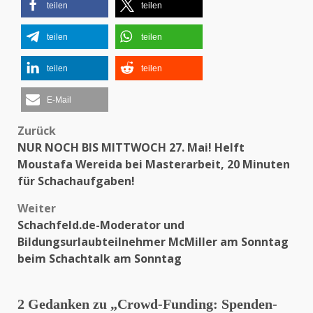
teilen
teilen
teilen
teilen
teilen
teilen
E-Mail
Zurück
Beitragsnavigation
NUR NOCH BIS MITTWOCH 27. Mai! Helft
Moustafa Wereida bei Masterarbeit, 20 Minuten
für Schachaufgaben!
Weiter
Schachfeld.de-Moderator und
Bildungsurlaubteilnehmer McMiller am Sonntag
beim Schachtalk am Sonntag
2 Gedanken zu „
Crowd-Funding: Spenden-