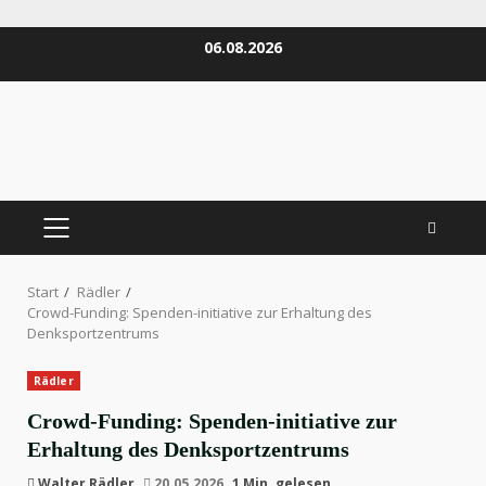
Zum
06.08.2026
Inhalt
springen
PRIMÄRES
MENÜ
Start
Rädler
Crowd-Funding: Spenden-initiative zur Erhaltung des
Denksportzentrums
Rädler
Crowd-Funding: Spenden-initiative zur
Erhaltung des Denksportzentrums
Walter Rädler
20.05.2026
1 Min. gelesen