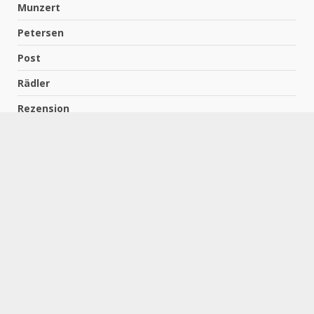
Munzert
Petersen
Post
Rädler
Rezension
Richter
Schach für Kids
Schirmbeck
Schormann
Schreiber
Uncategorized
Wempe
Zelbel