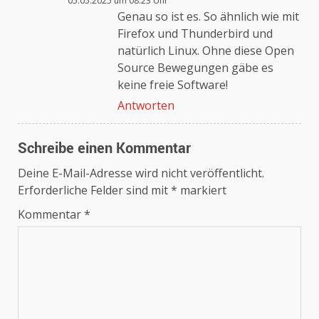
05.05.2025 um 08:23 Uhr
Das „Echte-Person“-Abzeichen!
Genau so ist es. So ähnlich wie mit
Firefox und Thunderbird und
natürlich Linux. Ohne diese Open
Anti-Spam von CleanTalk
Source Bewegungen gäbe es
keine freie Software!
Antworten
Schreibe einen Kommentar
Deine E-Mail-Adresse wird nicht veröffentlicht.
Erforderliche Felder sind mit
*
markiert
Kommentar
*