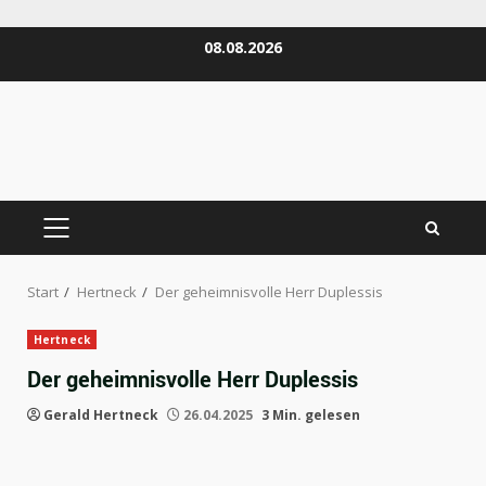
Zum
08.08.2026
Inhalt
springen
PRIMÄRES
MENÜ
Start
Hertneck
Der geheimnisvolle Herr Duplessis
Hertneck
Der geheimnisvolle Herr Duplessis
Gerald Hertneck
26.04.2025
3 Min. gelesen