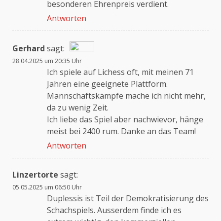
besonderen Ehrenpreis verdient.
Antworten
Gerhard
sagt:
28.04.2025 um 20:35 Uhr
Das „Echte-Person“-Abzeichen!
Ich spiele auf Lichess oft, mit meinen 71
Jahren eine geeignete Plattform.
Mannschaftskämpfe mache ich nicht mehr,
Anti-Spam von CleanTalk
da zu wenig Zeit.
Ich liebe das Spiel aber nachwievor, hänge
meist bei 2400 rum. Danke an das Team!
Antworten
Linzertorte
sagt:
05.05.2025 um 06:50 Uhr
Duplessis ist Teil der Demokratisierung des
Schachspiels. Ausserdem finde ich es