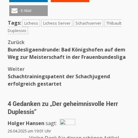
E-Mail
Tags:
Lichess
Lichess Server
Schachserver
Thibault
Duplessis
Beitragsnavigation
Zurück
Bundesligaendrunde: Bad Königshofen auf dem
Weg zur Meisterschaft in der Frauenbundesliga
Weiter
Schachtrainingspatent der Schachjugend
erfolgreich gestartet
4 Gedanken zu „
Der geheimnisvolle Herr
Duplessis
“
Holger Hansen
sagt:
26.04.2025 um 19:01 Uhr
Das „Echte-Person“-Abzeichen!
Vielen Dank für diesen schönen Artikel.