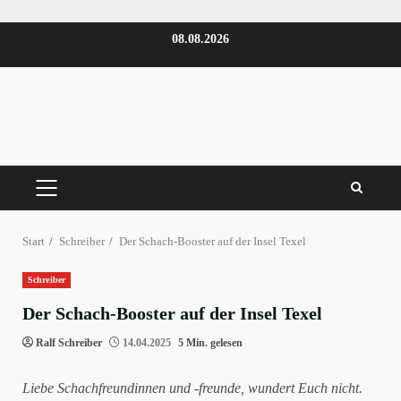
Zum
08.08.2026
Inhalt
springen
PRIMÄRES
MENÜ
Start
Schreiber
Der Schach-Booster auf der Insel Texel
Schreiber
Der Schach-Booster auf der Insel Texel
Ralf Schreiber
14.04.2025
5 Min. gelesen
Liebe Schachfreundinnen und -freunde, wundert Euch nicht.