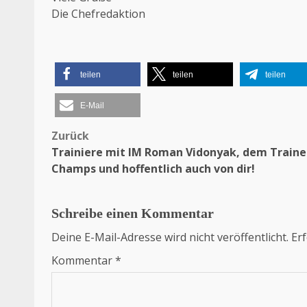
Die Chefredaktion
teilen
teilen
teilen
E-Mail
Zurück
Beitragsnavigation
Trainiere mit IM Roman Vidonyak, dem Traine
Champs und hoffentlich auch von dir!
Schreibe einen Kommentar
Deine E-Mail-Adresse wird nicht veröffentlicht.
Erf
Kommentar
*