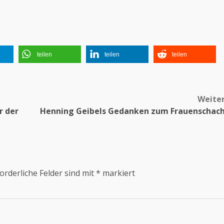
teilen
teilen
teilen
Weite
r der
Henning Geibels Gedanken zum Frauenschac
orderliche Felder sind mit
*
markiert