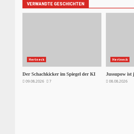
VERWANDTE GESCHICHTEN
Hertneck
Hertneck
Der Schachkicker im Spiegel der KI
Jussupow ist 
09.08.2026
7
08.08.2026