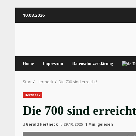
Zum
10.08.2026
Inhalt
springen
Home
Impressum
Datenschutzerklärung
D
Start
Hertneck
Die 700 sind erreicht!
Hertneck
Die 700 sind erreicht
Gerald Hertneck
29.10.2025
1 Min. gelesen