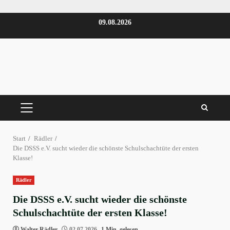
Zum
09.08.2026
Inhalt
springen
PRIMÄRES
MENÜ
Start
Rädler
Die DSSS e.V. sucht wieder die schönste Schulschachtüte der ersten
Klasse!
Rädler
Die DSSS e.V. sucht wieder die schönste
Schulschachtüte der ersten Klasse!
Walter Rädler
02.07.2026
1 Min. gelesen