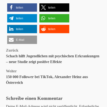
teilen
teilen
teilen
teilen
teilen
teilen
E-Mail
Beitragsnavigation
Zurück
Schach hilft Jugendlichen mit psychischen Erkrankungen
– neue Studie zeigt positive Effekte
Weiter
150 000 Follower bei TikTok, Alexander Heinz aus
Österreich
Schreibe einen Kommentar
Deine E-Mail-Adresse wird nicht veröffentlicht.
Erforderliche