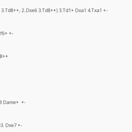
 3.Td8++, 2..Dxe6 3.Td8++) 3.Td1+ Dxa1 4.Txa1 +-
xf6+ +-
f8++
.c8 Dame+ +-
33. Dxe7 +-