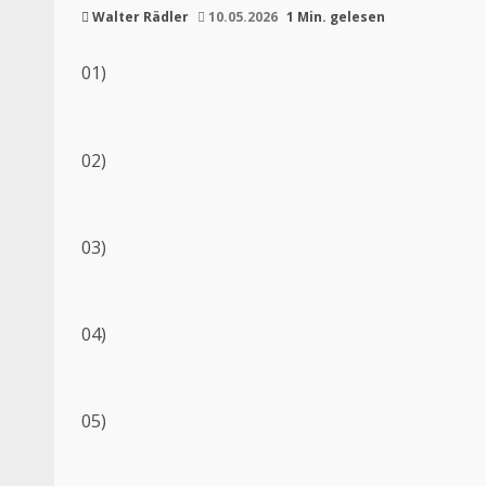
Walter Rädler
10.05.2026
1 Min. gelesen
01)
02)
03)
04)
05)