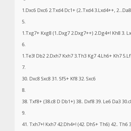
1.Dxc6 Dxc6 2.Txd4 Dc1+ (2..Txd4 3.Lxd4++, 2…Da8
5.
1.Txg7+ Kxg8 (1..Dxg7 2.Dxg7++) 2.Dg4+! Kh8 3. L
6.
1.Te3! Db2 2.Dxh7 Kxh7 3.Th3 Kg7 4.Lh6+ Kh7 5.L
7.
30. Dxc8 Sxc8 31. Sf5+ Kf8 32. Sxc6
8.
38. Txf8+ (38.c8 D Db1+) 38.. Dxf8 39. Le6 Da3 30
9.
41. Txh7+! Kxh7 42.Dh4+! (42. Dh5+ Th6) 42.. Th6 