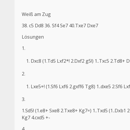
Weiß am Zug
38. c5 Dd8 36. Sf4 Se7 40.Txe7 Dxe7
Lösungen
1.
Dxc8 (1.Td5 Lxf2*! 2.Dxf2 g5!) 1..Txc5 2.Td8+ 
2.
Lxe5+! (1.Sf6 Lxf6 2.gxff6 Tg8) 1..dxe5 2.Sf6 
3.
1.Sd5! (1.e8+ Sxe8 2.Txe8+ Kg7=) 1..Txd5 (1..Dxb1
Kg7 4.cxd5 +-
4.