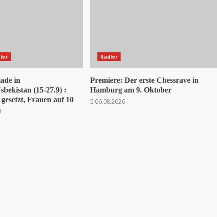
ler
Rädler
ade in
Premiere: Der erste Chessrave in
bekistan (15-27.9) :
Hamburg am 9. Oktober
gesetzt, Frauen auf 10
06.08.2026
3