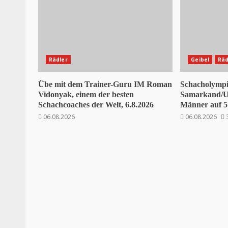
Rädler
Geibel
Räd
Übe mit dem Trainer-Guru IM Roman
Schacholympi
Vidonyak, einem der besten
Samarkand/Us
Schachcoaches der Welt, 6.8.2026
Männer auf 5 
06.08.2026
06.08.2026