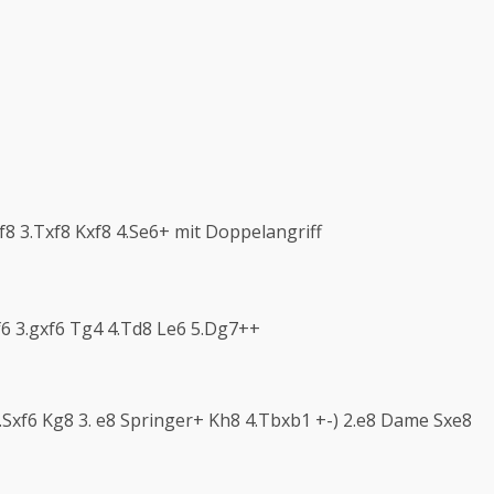
Df8 3.Txf8 Kxf8 4.Se6+ mit Doppelangriff
Lxf6 3.gxf6 Tg4 4.Td8 Le6 5.Dg7++
 2.Sxf6 Kg8 3. e8 Springer+ Kh8 4.Tbxb1 +-) 2.e8 Dame Sxe8