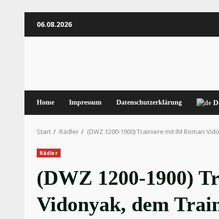
Zum
06.08.2026
Inhalt
springen
Home
Impressum
Datenschutzerklärung
D
Start
Rädler
(DWZ 1200-1900) Trainiere mit IM Roman Vid
Rädler
(DWZ 1200-1900) Tr
Vidonyak, dem Train