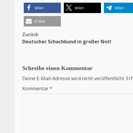
teilen
teilen
teilen
E-Mail
Zurück
Beitragsnavigation
Deutscher Schachbund in großer Not!
Schreibe einen Kommentar
Deine E-Mail-Adresse wird nicht veröffentlicht.
Erf
Kommentar
*