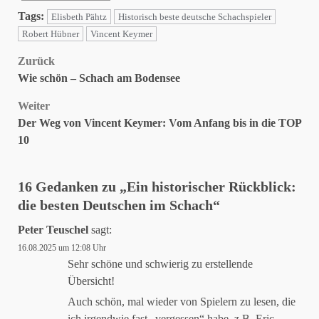
Tags:
Elisbeth Pähtz
Historisch beste deutsche Schachspieler
Robert Hübner
Vincent Keymer
Beitragsnavigation
Zurück
Wie schön – Schach am Bodensee
Weiter
Der Weg von Vincent Keymer: Vom Anfang bis in die TOP
10
16 Gedanken zu „
Ein historischer Rückblick:
die besten Deutschen im Schach
“
Peter Teuschel
sagt:
16.08.2025 um 12:08 Uhr
Sehr schöne und schwierig zu erstellende
Übersicht!
Auch schön, mal wieder von Spielern zu lesen, die
ich irgendwie fast „vergessen“ habe, z.B. Eric