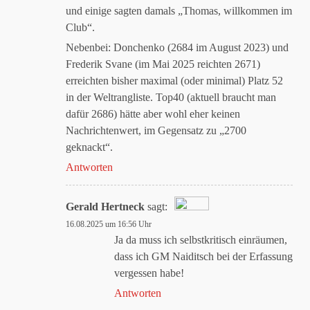
und einige sagten damals „Thomas, willkommen im
Club“.
Nebenbei: Donchenko (2684 im August 2023) und
Frederik Svane (im Mai 2025 reichten 2671)
erreichten bisher maximal (oder minimal) Platz 52
in der Weltrangliste. Top40 (aktuell braucht man
dafür 2686) hätte aber wohl eher keinen
Nachrichtenwert, im Gegensatz zu „2700
geknackt“.
Antworten
Gerald Hertneck
sagt:
16.08.2025 um 16:56 Uhr
Das „Echte-Person“-Abzeichen!
Ja da muss ich selbstkritisch einräumen,
dass ich GM Naiditsch bei der Erfassung
vergessen habe!
Anti-Spam von CleanTalk
Antworten