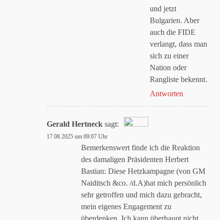
und jetzt
Bulgarien. Aber
auch die FIDE
verlangt, dass man
sich zu einer
Nation oder
Rangliste bekennt.
Antworten
Gerald Hertneck
sagt:
17.08.2025 um 09:07 Uhr
Das „Echte-Person“-Abzeichen!
Bemerkenswert finde ich die Reaktion
des damaligen Präsidenten Herbert
Bastian: Diese Hetzkampagne (von GM
Anti-Spam von CleanTalk
Naiditsch &co. /d.A)hat mich persönlich
sehr getroffen und mich dazu gebracht,
mein eigenes Engagement zu
überdenken. Ich kann überhaupt nicht