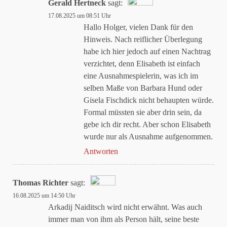
Gerald Hertneck
sagt:
17.08.2025 um 08:51 Uhr
Das „Echte-Person“-Abzeichen!
Hallo Holger, vielen Dank für den
Hinweis. Nach reiflicher Überlegung
habe ich hier jedoch auf einen Nachtrag
Anti-Spam von CleanTalk
verzichtet, denn Elisabeth ist einfach
eine Ausnahmespielerin, was ich im
selben Maße von Barbara Hund oder
Gisela Fischdick nicht behaupten würde.
Formal müssten sie aber drin sein, da
gebe ich dir recht. Aber schon Elisabeth
wurde nur als Ausnahme aufgenommen.
Antworten
Thomas Richter
sagt:
16.08.2025 um 14:50 Uhr
Das „Echte-Person“-Abzeichen!
Arkadij Naiditsch wird nicht erwähnt. Was auch
immer man von ihm als Person hält, seine beste