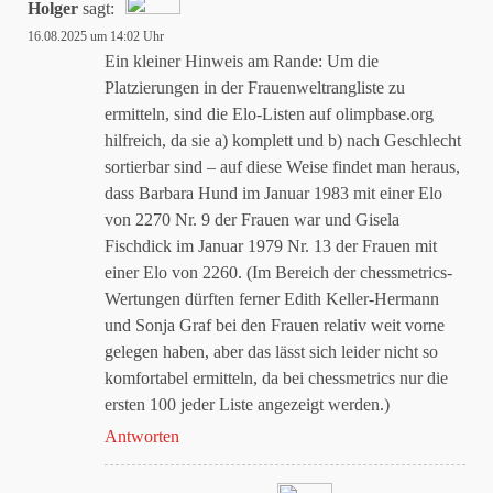
Holger
sagt:
16.08.2025 um 14:02 Uhr
Das „Echte-Person“-Abzeichen!
Ein kleiner Hinweis am Rande: Um die
Platzierungen in der Frauenweltrangliste zu
ermitteln, sind die Elo-Listen auf olimpbase.org
Anti-Spam von CleanTalk
hilfreich, da sie a) komplett und b) nach Geschlecht
sortierbar sind – auf diese Weise findet man heraus,
dass Barbara Hund im Januar 1983 mit einer Elo
von 2270 Nr. 9 der Frauen war und Gisela
Fischdick im Januar 1979 Nr. 13 der Frauen mit
einer Elo von 2260. (Im Bereich der chessmetrics-
Wertungen dürften ferner Edith Keller-Hermann
und Sonja Graf bei den Frauen relativ weit vorne
gelegen haben, aber das lässt sich leider nicht so
komfortabel ermitteln, da bei chessmetrics nur die
ersten 100 jeder Liste angezeigt werden.)
Antworten