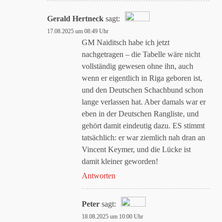
Gerald Hertneck
sagt:
17.08.2025 um 08:49 Uhr
Das „Echte-Person“-Abzeichen!
GM Naiditsch habe ich jetzt
nachgetragen – die Tabelle wäre nicht
vollständig gewesen ohne ihn, auch
Anti-Spam von CleanTalk
wenn er eigentlich in Riga geboren ist,
und den Deutschen Schachbund schon
lange verlassen hat. Aber damals war er
eben in der Deutschen Rangliste, und
gehört damit eindeutig dazu. ES stimmt
tatsächlich: er war ziemlich nah dran an
Vincent Keymer, und die Lücke ist
damit kleiner geworden!
Antworten
Peter
sagt:
18.08.2025 um 10:00 Uhr
Das „Echte-Person“-Abzeichen!