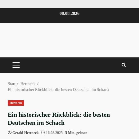
Zum
08.08.2026
Inhalt
springen
PRIMÄRES
MENÜ
Start
Hertneck
Ein historischer Rückblick: die besten Deutschen im Schach
Hertneck
Ein historischer Rückblick: die besten
Deutschen im Schach
Gerald Hertneck
16.08.2025
5 Min. gelesen