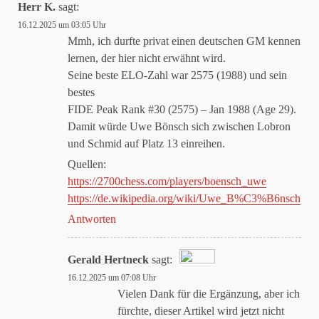
Herr K.
sagt:
16.12.2025 um 03:05 Uhr
Mmh, ich durfte privat einen deutschen GM kennen
lernen, der hier nicht erwähnt wird.
Seine beste ELO-Zahl war 2575 (1988) und sein
bestes
FIDE Peak Rank #30 (2575) – Jan 1988 (Age 29).
Damit würde Uwe Bönsch sich zwischen Lobron
und Schmid auf Platz 13 einreihen.
Quellen:
https://2700chess.com/players/boensch_uwe
https://de.wikipedia.org/wiki/Uwe_B%C3%B6nsch
Antworten
Gerald Hertneck
sagt:
16.12.2025 um 07:08 Uhr
Das „Echte-Person“-Abzeichen!
Vielen Dank für die Ergänzung, aber ich
fürchte, dieser Artikel wird jetzt nicht