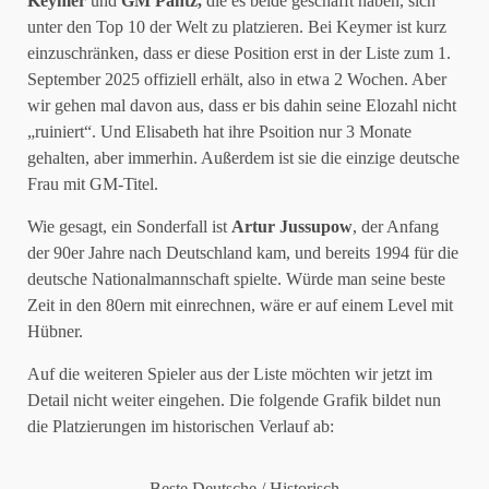
Keymer
und
GM Pähtz,
die es beide geschafft haben, sich
unter den Top 10 der Welt zu platzieren. Bei Keymer ist kurz
einzuschränken, dass er diese Position erst in der Liste zum 1.
September 2025 offiziell erhält, also in etwa 2 Wochen. Aber
wir gehen mal davon aus, dass er bis dahin seine Elozahl nicht
„ruiniert“. Und Elisabeth hat ihre Psoition nur 3 Monate
gehalten, aber immerhin. Außerdem ist sie die einzige deutsche
Frau mit GM-Titel.
Wie gesagt, ein Sonderfall ist
Artur Jussupow
, der Anfang
der 90er Jahre nach Deutschland kam, und bereits 1994 für die
deutsche Nationalmannschaft spielte. Würde man seine beste
Zeit in den 80ern mit einrechnen, wäre er auf einem Level mit
Hübner.
Auf die weiteren Spieler aus der Liste möchten wir jetzt im
Detail nicht weiter eingehen. Die folgende Grafik bildet nun
die Platzierungen im historischen Verlauf ab:
Beste Deutsche / Historisch