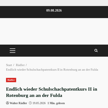
Zum
09.08.2026
Inhalt
springen
PRIMÄRES
MENÜ
Start
Rädler
Endlich wieder Schulschachpatentkurs II in Rotenburg an an der Fulda
Rädler
Endlich wieder Schulschachpatentkurs II in
Rotenburg an an der Fulda
Walter Rädler
19.05.2026
1 Min. gelesen