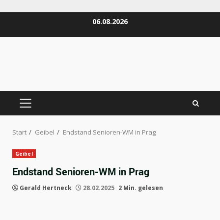
Zum
06.08.2026
Inhalt
springen
PRIMÄRES
MENÜ
Start
Geibel
Endstand Senioren-WM in Prag
Geibel
Endstand Senioren-WM in Prag
Gerald Hertneck
28.02.2025
2 Min. gelesen