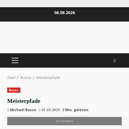
Zum
06.08.2026
Inhalt
springen
PRIMÄRES
MENÜ
Start
Busse
Meisterpfade
Busse
Meisterpfade
Michael Busse
01.03.2025
2 Min. gelesen
Screenshot