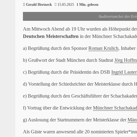
Gerald Hertneck
15.05.2025
1 Min. gelesen
Auditorium bei der Er
Am Mittwoch Abend ab 19 Uhr wurden als Höhepunkt des 
Deutschen Meisterschaften
in der Münchner Schachakadem
a) Begrüßung durch den Sponsor
Roman Krulich
, Inhaber
b) Grußwort der Stadt München durch Stadtrat
Jörg Hoffm
c) Begrüßung durch die Präsidentin des DSB
Ingrid Laute
d) Vorstellung der Schiedsrichter der Meisterklasse durch 
e) Begrüßung durch den Geschäftsführer der Schachakade
f) Vortrag über die Entwicklung der
Münchner Schachaka
g) Auslosung der Startnummern der Meisterklasse der
Män
Als Gäste waren anwesend alle 20 nominierten Spieler*inn