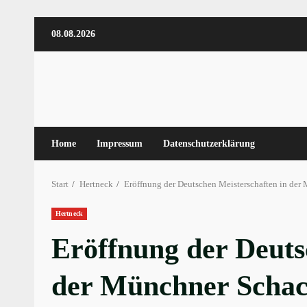
Zum
08.08.2026
Inhalt
springen
Home
Impressum
Datenschutzerklärung
Start
Hertneck
Eröffnung der Deutschen Meisterschaften in de
Hertneck
Eröffnung der Deuts
der Münchner Scha