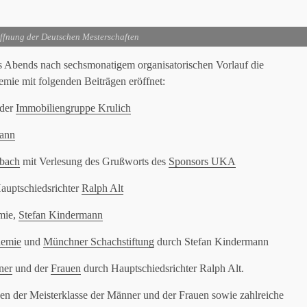
öffnung der Deutschen Mesterschaften
Abends nach sechsmonatigem organisatorischen Vorlauf die
ie mit folgenden Beiträgen eröffnet:
 der
Immobiliengruppe Krulich
ann
rbach
mit Verlesung des Grußworts des
Sponsors UKA
Hauptschiedsrichter
Ralph Alt
mie,
Stefan Kindermann
demie
und
Münchner Schachstiftung
durch Stefan Kindermann
ner
und der
Frauen
durch Hauptschiedsrichter Ralph Alt.
en der Meisterklasse der Männer und der Frauen sowie zahlreiche