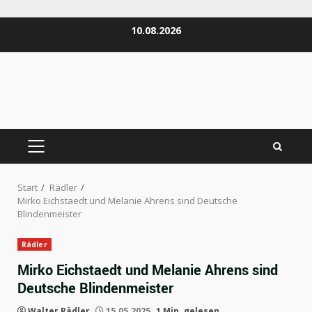
Zum
10.08.2026
Inhalt
springen
PRIMÄRES
MENÜ
Start
Rädler
Mirko Eichstaedt und Melanie Ahrens sind Deutsche
Blindenmeister
Rädler
Mirko Eichstaedt und Melanie Ahrens sind
Deutsche Blindenmeister
Walter Rädler
15.05.2025
1 Min. gelesen