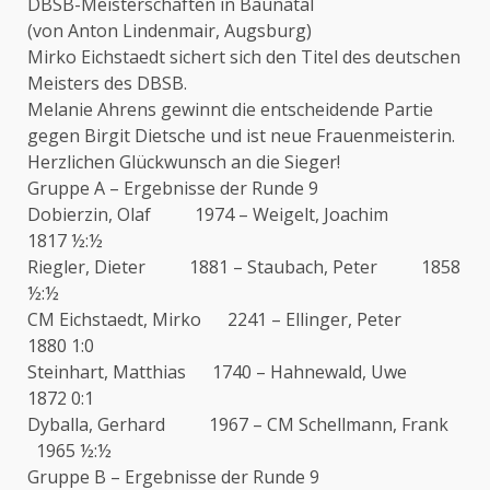
DBSB-Meisterschaften in Baunatal
(von Anton Lindenmair, Augsburg)
Mirko Eichstaedt sichert sich den Titel des deutschen
Meisters des DBSB.
Melanie Ahrens gewinnt die entscheidende Partie
gegen Birgit Dietsche und ist neue Frauenmeisterin.
Herzlichen Glückwunsch an die Sieger!
Gruppe A – Ergebnisse der Runde 9
Dobierzin, Olaf 1974 – Weigelt, Joachim
1817 ½:½
Riegler, Dieter 1881 – Staubach, Peter 1858
½:½
CM Eichstaedt, Mirko 2241 – Ellinger, Peter
1880 1:0
Steinhart, Matthias 1740 – Hahnewald, Uwe
1872 0:1
Dyballa, Gerhard 1967 – CM Schellmann, Frank
1965 ½:½
Gruppe B – Ergebnisse der Runde 9