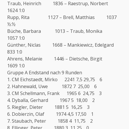
Traub, Heinrich 1836 – Raestrup, Norbert
1624 1:0
Rupp, Rita 1127 – Brell, Matthias 1037
½:½
Büche, Barbara 1013 – Traub, Monika
1057 1:0
Günther, Niclas 1668 – Mankiewicz, Edelgard
833 1:0
Ahrens, Melanie 1446 – Dietsche, Birgit
1609 1:0
Gruppe A Endstand nach 9 Runden
1. CM Eichstaedt, Mirko 2241 7,5 29,75 6
2. Hahnewald, Uwe 1872 7 25,00 6
3. CM Schellmann, Frank 1965 6 24,75 3
4. Dyballa, Gerhard 1967 5 18,00 2
5. Riegler, Dieter 1881 5 16,25 3
6. Dobierzin, Olaf 1974 4,5 17,50 1
7. Staubach, Peter 1858 4 11,75 2
8. Ellinger, Peter 1880 3 11,25 0