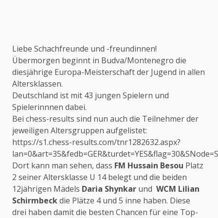
Liebe Schachfreunde und -freundinnen!
Übermorgen beginnt in Budva/Montenegro die
diesjährige Europa-Meisterschaft der Jugend in allen
Altersklassen.
Deutschland ist mit 43 jungen Spielern und
Spielerinnnen dabei.
Bei chess-results sind nun auch die Teilnehmer der
jeweiligen Altersgruppen aufgelistet:
https://s1.chess-results.com/tnr1282632.aspx?
lan=0&art=35&fedb=GER&turdet=YES&flag=30&SNode=
Dort kann man sehen, dass
FM
Hussain Besou
Platz
2 seiner Altersklasse U 14 belegt und die beiden
12jährigen Mädels
Daria Shynkar
und
WCM
Lilian
Schirmbeck
die Plätze 4 und 5 inne haben. Diese
drei haben damit die besten Chancen für eine Top-