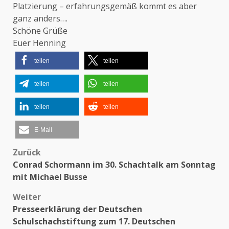
Platzierung – erfahrungsgemäß kommt es aber
ganz anders….
Schöne Grüße
Euer Henning
teilen
teilen
teilen
teilen
teilen
teilen
E-Mail
Beitragsnavigation
Zurück
Conrad Schormann im 30. Schachtalk am Sonntag
mit Michael Busse
Weiter
Presseerklärung der Deutschen
Schulschachstiftung zum 17. Deutschen