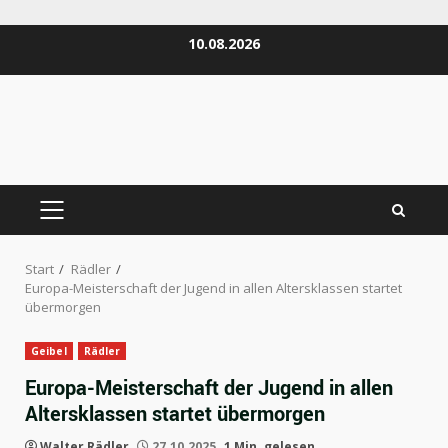
Zum
10.08.2026
Inhalt
springen
PRIMÄRES
MENÜ
Start
Rädler
Europa-Meisterschaft der Jugend in allen Altersklassen startet
übermorgen
Geibel
Rädler
Europa-Meisterschaft der Jugend in allen
Altersklassen startet übermorgen
Walter Rädler
27.10.2025
1 Min. gelesen