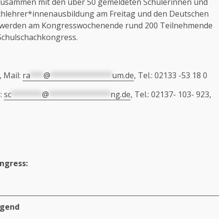
Zusammen mit den über 50 gemeldeten Schülerinnen und
achlehrer*innenausbildung am Freitag und den Deutschen
g werden am Kongresswochenende rund 200 Teilnehmende
 Schulschachkongress.
 Mail:
ra
***
@
**************
um.de
, Tel.: 02133 -53 18 0
l:
sc
*******
@
**************
ng.de
, Tel.: 02137- 103- 923,
ngress:
ugend