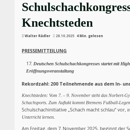
Schulschachkongress
Knechtsteden
Walter Rädler
28.10.2025
4 Min. gelesen
PRESSEMITTEILUNG
29. Okto
Deutschen Schulschachkongresses startet mit High
Eröffnungsveranstaltung
Rekordzahl: 200 Teilnehmende aus dem In- un
Knechtsteden: Vom 7. – 9. November steht das Norbert-
Schachsports. Zum Auftakt kommt Bremens Fußball-Legend
Schulschachinitiative „Schach macht schlau“ vor,
i
Unterricht lernen.
Am Freitag, dem 7. November 2025, beginnt der