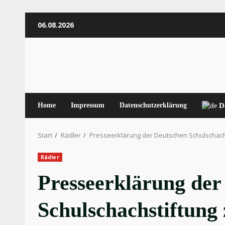
Zum
06.08.2026
Inhalt
springen
Home
Impressum
Datenschutzerklärung
D
Start
Rädler
Presseerklärung der Deutschen Schulschach
Rädler
Presseerklärung der
Schulschachstiftung