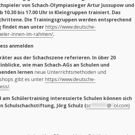
chspieler von Schach-Olympiasieger Artur Jussupow und
10.30 bis 17.00 Uhr in Kleingruppen trainiert. Das
schrittene. Die Trainingsgruppen werden entsprechend
g findet man unter
https://www.deutsche-
ueler-innen-im-rahmen/
.
ress anmelden
ter aus der Schachszene referieren. In über 20
Einblicke, wie man Schach-AGs an Schulen und
hmenden lernen
neue Unterrichtsmethoden und
shops gibt es unter
https://www.deutsche-
ess/
.
am Schülertraining interessierte Schulen können sich
 Schulschachstiftung, Jörg Schulz (
sc
******
@
*
ol.com
)