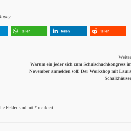
Trophy
teilen
teilen
teilen
Weite
Warum ein jeder sich zum Schulschachkongress i
November anmelden soll! Der Workshop mit Laur
Schalkhäuse
che Felder sind mit
*
markiert