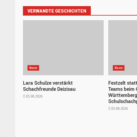
VERWANDTE GESCHICHTEN
Busse
Busse
Lara Schulze verstärkt
Festzelt stat
Schachfreunde Deizisau
Teams beim 
Württemberg
05.08.2026
Schulschachp
05.08.2026