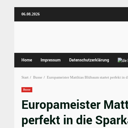
Zum
06.08.2026
Inhalt
springen
Home
Impressum
Datenschutzerklärung
Start
Busse
Europameister Matthias Blübaum startet perfekt in 
Busse
Europameister Matt
perfekt in die Spa