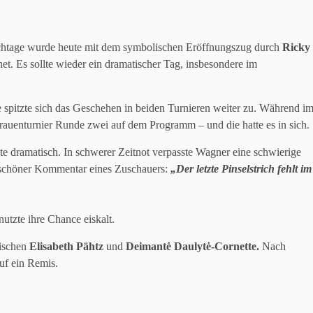
achtage wurde heute mit dem symbolischen Eröffnungszug durch
Ricky
et. Es sollte wieder ein dramatischer Tag, insbesondere im
 spitzte sich das Geschehen in beiden Turnieren weiter zu. Während i
Frauenturnier Runde zwei auf dem Programm – und die hatte es in sich.
e dramatisch. In schwerer Zeitnot verpasste Wagner eine schwierige
 schöner Kommentar eines Zuschauers:
„Der letzte Pinselstrich fehlt im
nutzte ihre Chance eiskalt.
wischen
Elisabeth Pähtz
und
Deimantė Daulytė-Cornette.
Nach
auf ein Remis.