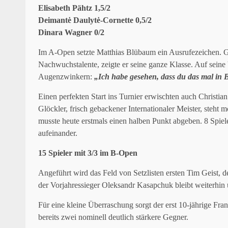
Elisabeth Pähtz 1,5/2
Deimantė Daulytė-Cornette 0,5/2
Dinara Wagner 0/2
Im A-Open setzte Matthias Blübaum ein Ausrufezeichen. G
Nachwuchstalente, zeigte er seine ganze Klasse. Auf sein
Augenzwinkern:
„Ich habe gesehen, dass du das mal in Bu
Einen perfekten Start ins Turnier erwischten auch Christi
Glöckler, frisch gebackener Internationaler Meister, steht 
musste heute erstmals einen halben Punkt abgeben. 8 Spieler
aufeinander.
15 Spieler mit 3/3 im B-Open
Angeführt wird das Feld von Setzlisten ersten Tim Geist, 
der Vorjahressieger Oleksandr Kasapchuk bleibt weiterhin
Für eine kleine Überraschung sorgt der erst 10-jährige Fran
bereits zwei nominell deutlich stärkere Gegner.