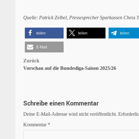
Quelle: Patrick Zelbel, Pressesprecher Sparkassen Chess 
teilen
teilen
teilen
E-Mail
Beitragsnavigation
Zurück
Vorschau auf die Bundesliga-Saison 2025/26
Schreibe einen Kommentar
Deine E-Mail-Adresse wird nicht veröffentlicht.
Erforderli
Kommentar
*