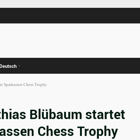
Deutsch
▼
die Sparkassen Chess Trophy
hias Blübaum startet
rkassen Chess Trophy