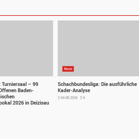
Busse
t Turniersaal – 99
Schachbundesliga: Die ausführliche
Offenen Baden-
Kader-Analyse
ischen
04.08.2026
6
okal 2026 in Deizisau