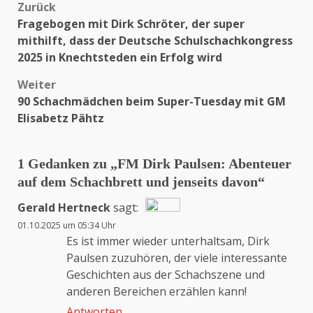
Zurück
Beitragsnavigation
Fragebogen mit Dirk Schröter, der super
mithilft, dass der Deutsche Schulschachkongress
2025 in Knechtsteden ein Erfolg wird
Weiter
90 Schachmädchen beim Super-Tuesday mit GM
Elisabetz Pähtz
1 Gedanken zu „
FM Dirk Paulsen: Abenteuer
auf dem Schachbrett und jenseits davon
“
Gerald Hertneck
sagt:
01.10.2025 um 05:34 Uhr
Das „Echte-Person“-Abzeichen!
Es ist immer wieder unterhaltsam, Dirk
Paulsen zuzuhören, der viele interessante
Geschichten aus der Schachszene und
Anti-Spam von CleanTalk
anderen Bereichen erzählen kann!
Antworten