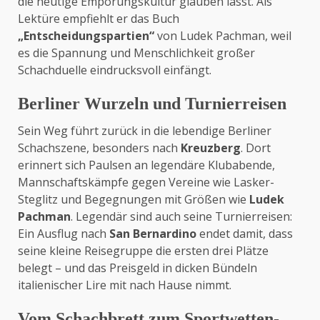
die heutige Empörungskultur glauben lässt. Als
Lektüre empfiehlt er das Buch
„Entscheidungspartien“
von Ludek Pachman, weil
es die Spannung und Menschlichkeit großer
Schachduelle eindrucksvoll einfängt.
Berliner Wurzeln und Turnierreisen
Sein Weg führt zurück in die lebendige Berliner
Schachszene, besonders nach
Kreuzberg
. Dort
erinnert sich Paulsen an legendäre Klubabende,
Mannschaftskämpfe gegen Vereine wie Lasker-
Steglitz und Begegnungen mit Größen wie
Ludek
Pachman
. Legendär sind auch seine Turnierreisen:
Ein Ausflug nach
San Bernardino
endet damit, dass
seine kleine Reisegruppe die ersten drei Plätze
belegt – und das Preisgeld in dicken Bündeln
italienischer Lire mit nach Hause nimmt.
Vom Schachbrett zum Sportwetten-