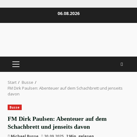
Zum
06.08.2026
Inhalt
springen
PRIMÄRES
MENÜ
Start
Busse
FM Dirk Paulsen: Abenteuer auf dem Schachbrett und jenseits
davon
Busse
FM Dirk Paulsen: Abenteuer auf dem
Schachbrett und jenseits davon
Michael Busse
30.09.2025
2 Min. gelesen