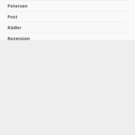
Petersen
Post
Rädler
Rezension
Richter
Schach für Kids
Schirmbeck
Schormann
Schreiber
Uncategorized
Wempe
Zelbel