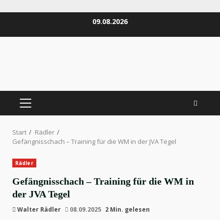
Zum
09.08.2026
Inhalt
springen
PRIMÄRES
MENÜ
Start
Rädler
Gefängnisschach – Training für die WM in der JVA Tegel
Rädler
Gefängnisschach – Training für die WM in
der JVA Tegel
Walter Rädler
08.09.2025
2 Min. gelesen