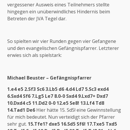
vergessener Ausweis eines Teilnehmers stellte
hingegen ein unüberwindliches Hindernis beim
Betreten der JVA Tegel dar.
So spielten wir vier Runden gegen vier Gefangene
und den evangelischen Gefängnispfarrer. Letzterer
erwies sich als spielstark:
Michael Beuster – Gefängnispfarrer
1.e4 e5 2.Sf3 Sc6 3.Lb5 d6 4.d4 Ld7 5.Sc3 exd4
6.Sxd4 Sf6 7.Lg5 Le7 8.0-0 Sxd4 9.Lxd7+ Dxd7
10.Dxd4 c5 11.Dd2 0-0 12.e5 Se8! 13.Lf4 Td8
14.Tad1 De6
Hier hätte 15. Sd5! eine Gewinnstellung
für mich bedeutet. Nun verteidigt sich der Pfarrer
sehr gut.
15.Tfe1? dxe5 16.Sd5 Sf6! 17.Txe5 Txd5