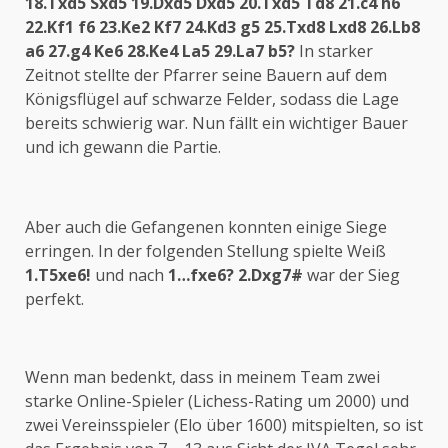
18.Txd5 Sxd5 19.Dxd5 Dxd5 20.Txd5 Td8 21.c4 h6
22.Kf1 f6 23.Ke2 Kf7 24.Kd3 g5 25.Txd8 Lxd8 26.Lb8
a6 27.g4 Ke6 28.Ke4 La5 29.La7 b5?
In starker
Zeitnot stellte der Pfarrer seine Bauern auf dem
Königsflügel auf schwarze Felder, sodass die Lage
bereits schwierig war. Nun fällt ein wichtiger Bauer
und ich gewann die Partie.
Aber auch die Gefangenen konnten einige Siege
erringen. In der folgenden Stellung spielte Weiß
1.T5xe6!
und nach
1…fxe6? 2.Dxg7#
war der Sieg
perfekt.
Wenn man bedenkt, dass in meinem Team zwei
starke Online-Spieler (Lichess-Rating um 2000) und
zwei Vereinsspieler (Elo über 1600) mitspielten, so ist