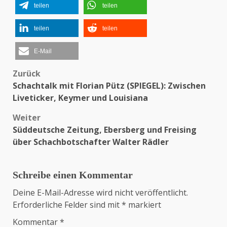
teilen
teilen
teilen
teilen
E-Mail
Zurück
Beitragsnavigation
Schachtalk mit Florian Pütz (SPIEGEL): Zwischen
Liveticker, Keymer und Louisiana
Weiter
Süddeutsche Zeitung, Ebersberg und Freising
über Schachbotschafter Walter Rädler
Schreibe einen Kommentar
Deine E-Mail-Adresse wird nicht veröffentlicht.
Erforderliche Felder sind mit
*
markiert
Kommentar
*